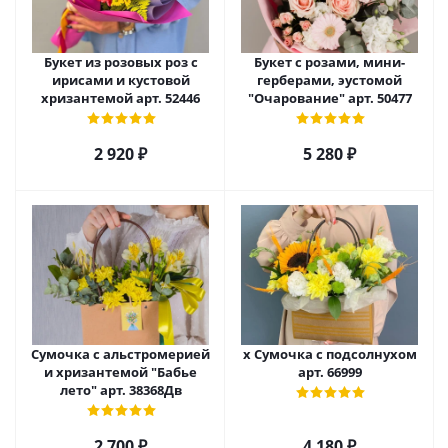
Букет из розовых роз с
Букет с розами, мини-
ирисами и кустовой
герберами, эустомой
хризантемой арт. 52446
"Очарование" арт. 50477
2 920
₽
5 280
₽
Сумочка с альстромерией
х Сумочка с подсолнухом
и хризантемой "Бабье
арт. 66999
лето" арт. 38368Дв
2 700
₽
4 180
₽