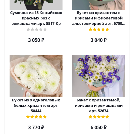
Сумочка из 15 Кенийских
Букет из хризантем с
красных роз с
ирисами и фиолетовой
ромашками арт. 5517-Кр
альстромерией арт. 67002-
Ф
3 050
₽
3 040
₽
Букет из 9 одноголовых
Букет с хризантемой,
белых хризантем арт.
ирисами и ромашками
50444
арт. 52674
3 770
₽
6 050
₽