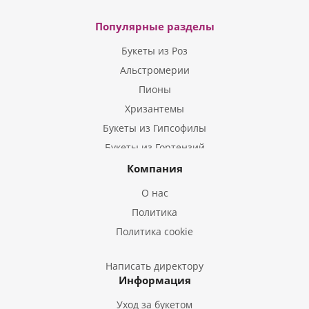
Популярные разделы
Букеты из Роз
Альстромерии
Пионы
Хризантемы
Букеты из Гипсофилы
Букеты из Гортензий
Букеты из Ирисов
Компания
Букеты из Лилий
О нас
Букеты из Подсолнухов
Политика
Букеты из Эустом
Политика cookie
Букеты из Пион
Букеты из Гладиолусов
Написать директору
Информация
Букеты из Тюльпанов
Уход за букетом