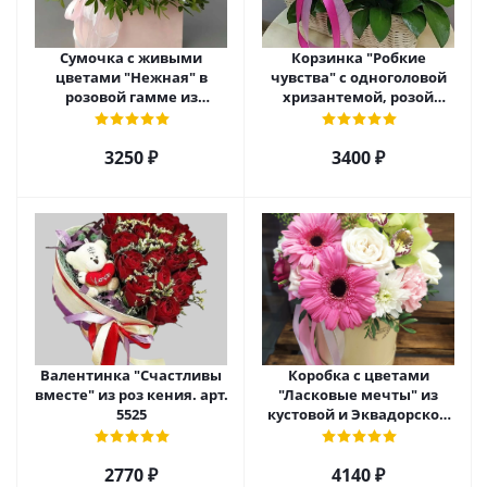
Сумочка с живыми
Корзинка "Робкие
цветами "Нежная" в
чувства" с одноголовой
розовой гамме из
хризантемой, розой
кустовой хризантемы,
Эквадор и альстромерией
розы, эустомы арт. 5514
арт. 5510
3250 ₽
3400 ₽
Валентинка "Счастливы
Коробка с цветами
вместе" из роз кения. арт.
"Ласковые мечты" из
5525
кустовой и Эквадорской
розы, орхидеи и гербер
арт. 27796
2770 ₽
4140 ₽