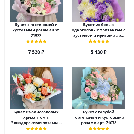
Букет с гортензией и
Букет из белых
кустовыми розами арт.
одноголовых хризантем с
71077
эустомой и ирисами арт.
52705
7 520
₽
5 430
₽
Букет из одноголовых
Букет с голубой
хризантем с
гортензией и кустовыми
Эквадорскими розами и
розами арт. 71078
матиолой арт. 70981