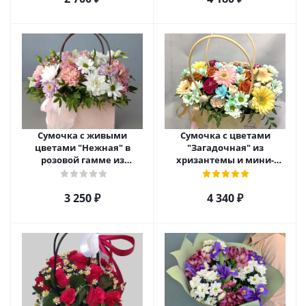
Сумочка с живыми
Сумочка с цветами
цветами "Нежная" в
"Загадочная" из
розовой гамме из
хризантемы и мини-
кустовой хризантемы,
герберы с розами арт.
розы, эустомы арт. 5514
42133
3 250
₽
4 340
₽