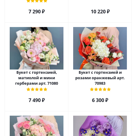
7 290
₽
10 220
₽
Букет с гортензией,
Букет с гортензией и
матиолой и мини
розами оранжевый арт.
герберами арт. 71080
70983
7 490
₽
6 300
₽