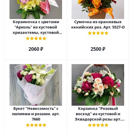
Корзиночка с цветами
Сумочка из оранжевых
"Ариэль" из кустовой
кенийских роз. Арт. 5527-О
хризантемы, кустовой
розы и альстромерии арт.
6975
2060 ₽
2500 ₽
Букет "Невесомость" с
Корзинка "Розовый
лилиями и розами. арт.
восход" из кустовой и
7660
Эквадорской розы арт.
5520