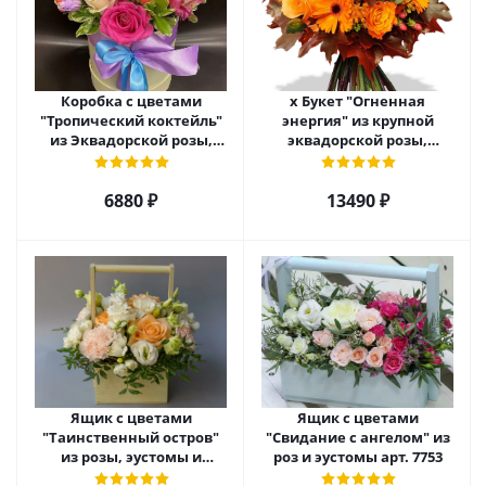
Коробка с цветами
х Букет "Огненная
"Тропический коктейль"
энергия" из крупной
из Эквадорской розы,
эквадорской розы,
эустомы, альстромерии
гиперикума и гермини.
арт. 22456
арт. 7628
6880 ₽
13490 ₽
Ящик с цветами
Ящик с цветами
"Таинственный остров"
"Свидание с ангелом" из
из розы, эустомы и
роз и эустомы арт. 7753
диантуса арт. 7754