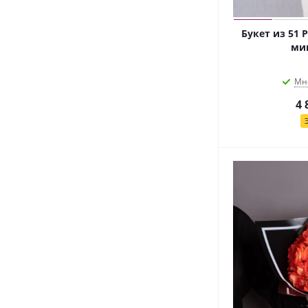
Букет из 51
мик
Мн
4 