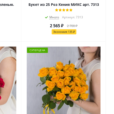
зеленью.
Букет из 25 Роз Кения МИКС арт. 7313
Много
Артикул: 7313
2 565
₽
2 700
₽
Экономия
135
₽
СУПЕРЦЕНА