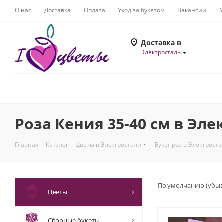
О нас
Доставка
Оплата
Уход за букетом
Вакансии
Доставка в
Электросталь
Роза Кения 35-40 см в Эл
Главная
-
Каталог
-
Цветы в Электростали
-
Букет роз в Электрост
По умолчанию (убы
Цветы
Сборные букеты