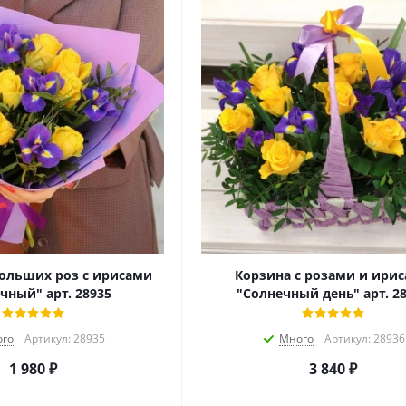
больших роз с ирисами
Корзина с розами и ири
чный" арт. 28935
"Солнечный день" арт. 2
го
Артикул: 28935
Много
Артикул: 28936
1 980
₽
3 840
₽