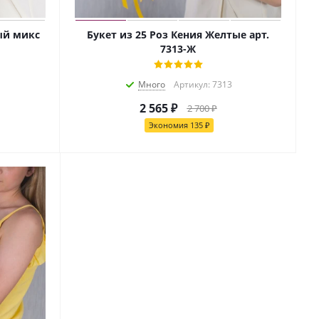
ый микс
Букет из 25 Роз Кения Желтые арт.
7313-Ж
Много
Артикул: 7313
2 565
₽
2 700
₽
Экономия
135
₽