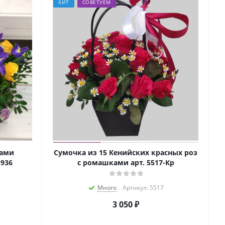
ХИТ
СОВЕТУЕМ
сами
Сумочка из 15 Кенийских красных роз
8936
с ромашками арт. 5517-Кр
Много
Артикул: 5517
3 050
₽