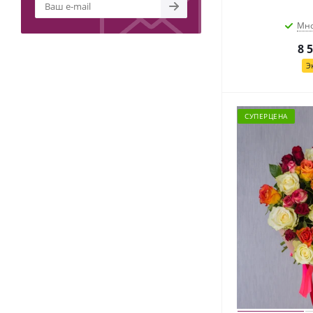
Мно
8 
Э
СУПЕРЦЕНА