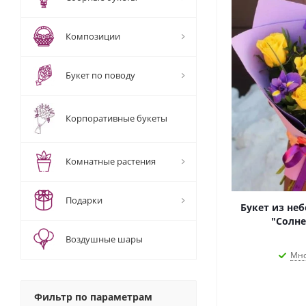
Композиции
Букет по поводу
Корпоративные букеты
Комнатные растения
Подарки
Букет из не
"Солне
Воздушные шары
Мно
Фильтр по параметрам