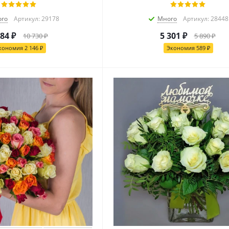
го
Артикул: 29178
Много
Артикул: 28448
584
₽
5 301
₽
10 730
₽
5 890
₽
кономия
2 146
₽
Экономия
589
₽