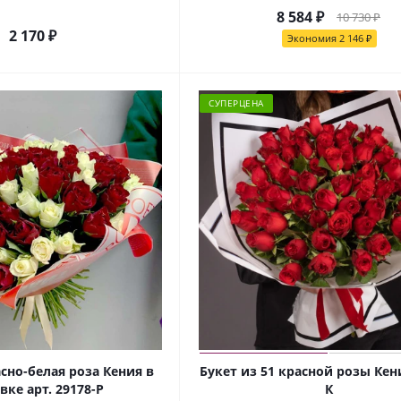
8 584
₽
10 730
₽
2 170
₽
Экономия
2 146
₽
СУПЕРЦЕНА
асно-белая роза Кения в
Букет из 51 красной розы Кен
вке арт. 29178-Р
К