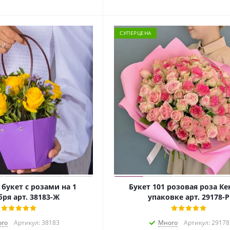
СУПЕРЦЕНА
 букет с розами на 1
Букет 101 розовая роза Ке
бря арт. 38183-Ж
упаковке арт. 29178-Р
го
Артикул: 38183
Много
Артикул: 29178