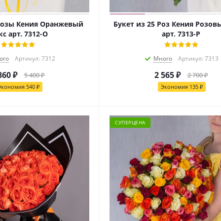
 Розы Кения Оранжевый
Букет из 25 Роз Кения Розов
с арт. 7312-О
арт. 7313-Р
ого
Артикул: 7312
Много
Артикул: 7313
860
₽
2 565
₽
5 400
₽
2 700
₽
Экономия
540
₽
Экономия
135
₽
СУПЕРЦЕНА