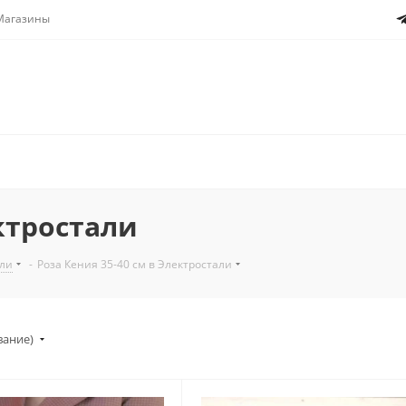
Магазины
ектростали
али
-
Роза Кения 35-40 см в Электростали
вание)