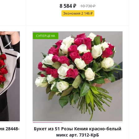
8 584
₽
10 730
₽
Экономия
2 146
₽
СУПЕРЦЕНА
ия 28448-
Букет из 51 Розы Кения красно-белый
микс арт. 7312-КрБ