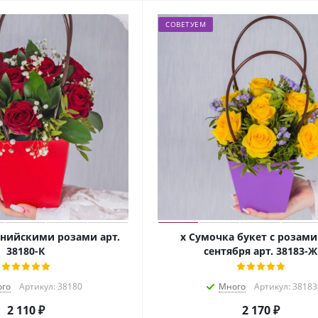
СОВЕТУЕМ
енийскими розами арт.
х Сумочка букет с розами
38180-К
сентября арт. 38183-Ж
го
Артикул: 38180
Много
Артикул: 38183
2 110
₽
2 170
₽