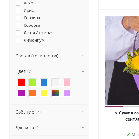
Декор
Ирис
Корзина
Коробка
Лента Атласная
Лимониум
Писташ
Роза Кения
Состав (количество)
Рускус
Статица
Цвет
?
Сумка
Сухоцвет Стифа
Сухоцвет Тритикум
Танацетум (Ромашка)
Топер
Событие
?
х Сумочка
Упаковка дизайнерская
сентя
Упаковка тишью
Для кого
?
Флористическая губка
Мно
Хризантема Сантини