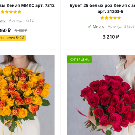
озы Кения МИКС арт. 7312
Букет 25 белых роз Кения с 
арт. 31203-Б
ого
Артикул: 7312
Много
Артикул: 31203
860
₽
5 400
₽
3 210
₽
Экономия
540
₽
СУПЕРЦЕНА