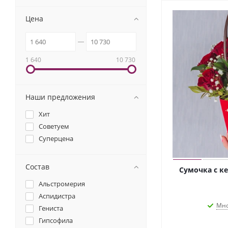
Цена
1 640
10 730
Наши предложения
Хит
Советуем
Суперцена
Состав
Сумочка с к
Альстромерия
Аспидистра
Мно
Гениста
Гипсофила