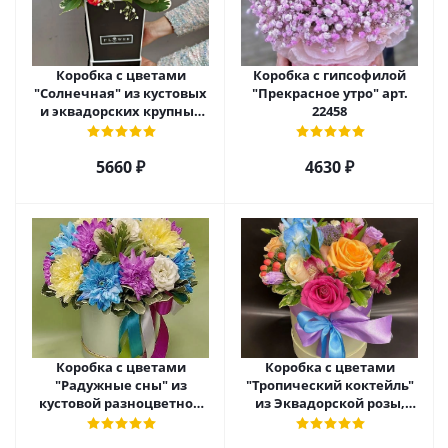
Коробка с цветами
Коробка с гипсофилой
"Солнечная" из кустовых
"Прекрасное утро" арт.
и эквадорских крупных
22458
роз с гипсофилой арт.
22459
5660 ₽
4630 ₽
Коробка с цветами
Коробка с цветами
"Радужные сны" из
"Тропический коктейль"
кустовой разноцветной
из Эквадорской розы,
хризантемы арт. 22457
эустомы, альстромерии
арт. 22456