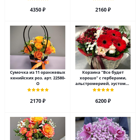
4350 ₽
2160 ₽
Сумочка из 11 оранжевых
Корзина "Все будет
кенийских роз. арт. 22580-
хорошо" с герберами,
О
альстромерией, эустомой
и хризантемой арт. 22461
2170 ₽
6200 ₽