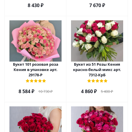
8 430
₽
7 670
₽
Букет 101 розовая роза
Букет из 51 Розы Кения
Кения в упаковке арт.
красно-белый микс арт.
29178-Р
7312-КрБ
8 584
₽
4 860
₽
10 730
₽
5 400
₽