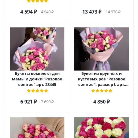
4 594
₽
13 473
₽
4 940
₽
14 970
₽
Букеты комплект для
Букет из крупных и
мамы и дочки "Розовое
кустовых роз "Розовое
сияние" арт. 28445
сияние". размер L арт.
28483/L
6 921
₽
4 850
₽
7 690
₽