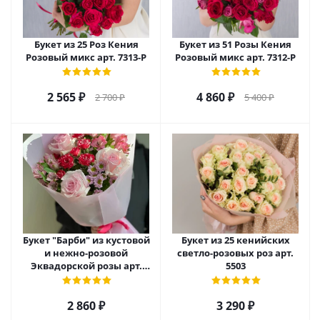
Букет из 25 Роз Кения
Букет из 51 Розы Кения
Розовый микс арт. 7313-Р
Розовый микс арт. 7312-Р
2 565
₽
4 860
₽
2 700
₽
5 400
₽
Букет "Барби" из кустовой
Букет из 25 кенийских
и нежно-розовой
светло-розовых роз арт.
Эквадорской розы арт.
5503
27790
2 860
₽
3 290
₽