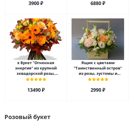
3900 ₽
6880 ₽
х Букет "Огненная
Ящик с цветами
энергия" из крупной
"Таинственный остров"
эквадорской розы,
из розы, эустомы и
гиперикума и гермини.
диантуса арт. 7754
арт. 7628
13490 ₽
2990 ₽
Розовый букет