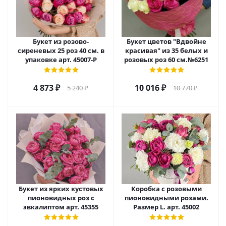
Букет из розово-
Букет цветов "Вдвойне
сиреневых 25 роз 40 см. в
красивая" из 35 белых и
упаковке арт. 45007-Р
розовых роз 60 см.№6251
4 873
₽
10 016
₽
5 240
₽
10 770
₽
Букет из ярких кустовых
Коробка с розовыми
пионовидных роз с
пионовидными розами.
эвкалиптом арт. 45355
Размер L. арт. 45002