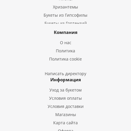
Хризантемы
Букеты из Гипсофилы
Букеты из Гортензий
Букеты из Ирисов
Компания
Букеты из Лилий
О нас
Букеты из Подсолнухов
Политика
Букеты из Эустом
Политика cookie
Букеты из Пион
Букеты из Гладиолусов
Написать директору
Информация
Букеты из Тюльпанов
Уход за букетом
Условия оплаты
Условия доставки
Магазины
Карта сайта
Оферта