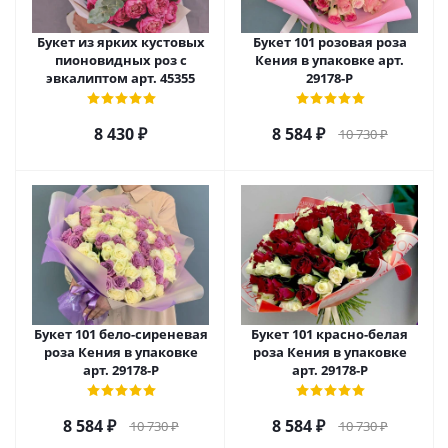
Букет из ярких кустовых
Букет 101 розовая роза
пионовидных роз с
Кения в упаковке арт.
эвкалиптом арт. 45355
29178-Р
8 430
₽
8 584
₽
10 730
₽
Букет 101 бело-сиреневая
Букет 101 красно-белая
роза Кения в упаковке
роза Кения в упаковке
арт. 29178-Р
арт. 29178-Р
8 584
₽
8 584
₽
10 730
₽
10 730
₽