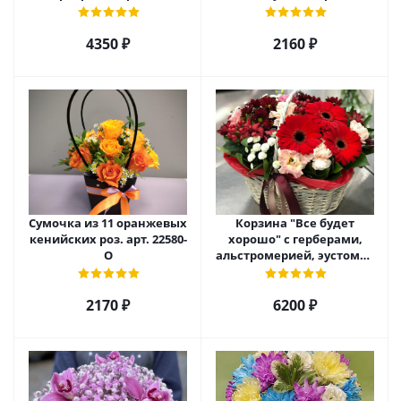
4350 ₽
2160 ₽
Сумочка из 11 оранжевых
Корзина "Все будет
кенийских роз. арт. 22580-
хорошо" с герберами,
О
альстромерией, эустомой
и хризантемой арт. 22461
2170 ₽
6200 ₽