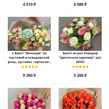
4 510
₽
6 080
₽
х Букет "Венеция" из
Букет из роз Эквадор
кустовой и эквадорской
"Цветочное кружево" арт.
розы, эустомы, гортензии
29747
и диантуса. 25400
9 390
₽
5 200
₽