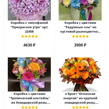
Коробка с гипсофилой
Коробка с цветами
"Прекрасное утро" арт.
"Радужные сны" из
22458
кустовой разноцветной
хризантемы арт. 22457
4630 ₽
3900 ₽
Коробка с цветами
х Букет "Огненная
"Тропический коктейль"
энергия" из крупной
из Эквадорской розы,
эквадорской розы,
эустомы, альстромерии
гиперикума и гермини.