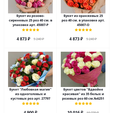
Букет из розово-
Букет из оранжевых 25
сиреневых 25 роз 40 см. в
роз 40 см. в упаковке арт.
упаковке арт. 45007-Р
45007-О
4 873
₽
4 873
₽
5 240
₽
5 240
₽
Букет "Любовная магия"
Букет цветов "Вдвойне
из одноголовых и
красивая" из 35 белых и
кустовых роз арт. 27797
розовых роз 60 см.№6251
4 900
₽
10 016
₽
10 770
₽