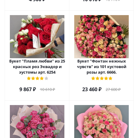
Букет "Пламя любви" из 25
Букет "Фонтан нежных
красных роз Эквадор и
чувств" из 101 кустовой
эустомы арт. 6254
розы арт. 6666.
9 867
₽
23 460
₽
10 610
₽
27 600
₽