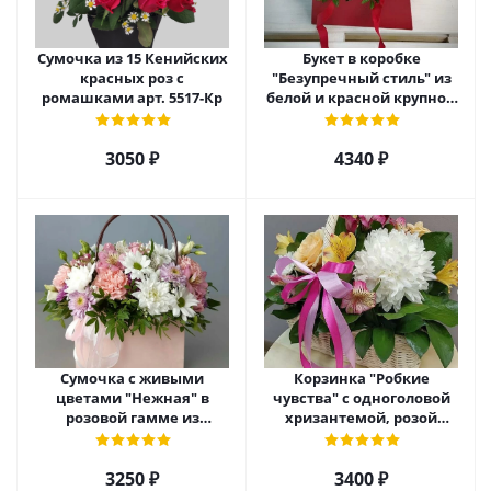
Сумочка из 15 Кенийских
Букет в коробке
красных роз с
"Безупречный стиль" из
ромашками арт. 5517-Кр
белой и красной крупной
розы Эквадор. арт. 5515
3050 ₽
4340 ₽
Сумочка с живыми
Корзинка "Робкие
цветами "Нежная" в
чувства" с одноголовой
розовой гамме из
хризантемой, розой
кустовой хризантемы,
Эквадор и альстромерией
розы, эустомы арт. 5514
арт. 5510
3250 ₽
3400 ₽