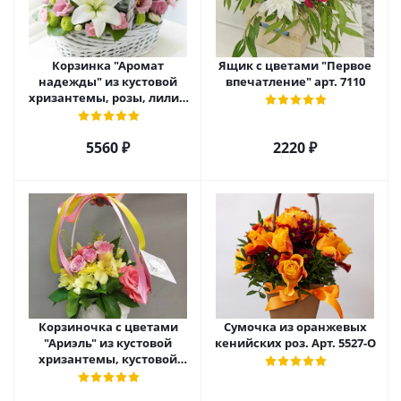
Корзинка "Аромат
Ящик с цветами "Первое
надежды" из кустовой
впечатление" арт. 7110
хризантемы, розы, лилий
и эустомы. арт. 7751
5560 ₽
2220 ₽
Корзиночка с цветами
Сумочка из оранжевых
"Ариэль" из кустовой
кенийских роз. Арт. 5527-О
хризантемы, кустовой
розы и альстромерии арт.
6975