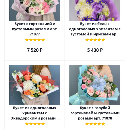
Букет с гортензией и
Букет из белых
кустовыми розами арт.
одноголовых хризантем с
71077
эустомой и ирисами арт.
52705
7 520
₽
5 430
₽
Букет из одноголовых
Букет с голубой
хризантем с
гортензией и кустовыми
Эквадорскими розами и
розами арт. 71078
матиолой арт. 70981