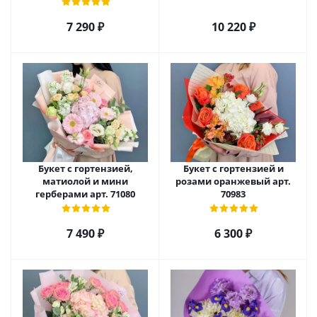
7 290
₽
10 220
₽
Букет с гортензией,
Букет с гортензией и
матиолой и мини
розами оранжевый арт.
герберами арт. 71080
70983
7 490
₽
6 300
₽