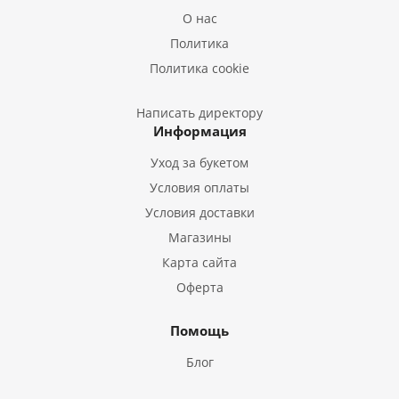
Букеты из Лилий
О нас
Букеты из Подсолнухов
Политика
Букеты из Эустом
Политика cookie
Букеты из Пион
Букеты из Гладиолусов
Написать директору
Информация
Букеты из Тюльпанов
Уход за букетом
Условия оплаты
Условия доставки
Магазины
Карта сайта
Оферта
Помощь
Блог