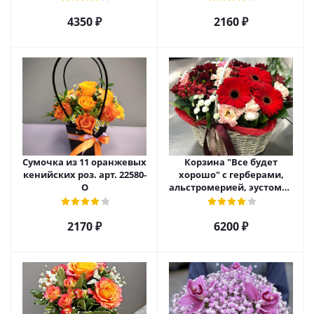
4350 ₽
2160 ₽
Сумочка из 11 оранжевых
Корзина "Все будет
кенийских роз. арт. 22580-
хорошо" с герберами,
О
альстромерией, эустомой
и хризантемой арт. 22461
2170 ₽
6200 ₽