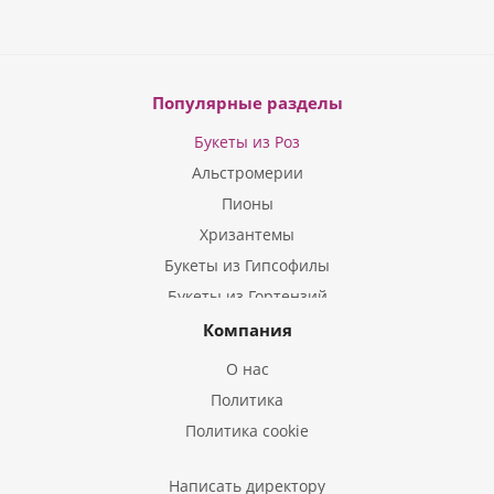
Популярные разделы
Букеты из Роз
Альстромерии
Пионы
Хризантемы
Букеты из Гипсофилы
Букеты из Гортензий
Букеты из Ирисов
Компания
Букеты из Лилий
О нас
Букеты из Подсолнухов
Политика
Букеты из Эустом
Политика cookie
Букеты из Пион
Букеты из Гладиолусов
Написать директору