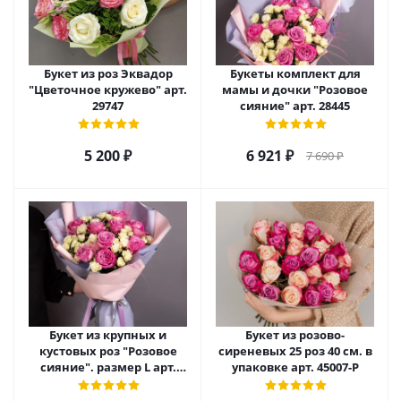
Букет из роз Эквадор
Букеты комплект для
"Цветочное кружево" арт.
мамы и дочки "Розовое
29747
сияние" арт. 28445
5 200
₽
6 921
₽
7 690
₽
Букет из крупных и
Букет из розово-
кустовых роз "Розовое
сиреневых 25 роз 40 см. в
сияние". размер L арт.
упаковке арт. 45007-Р
28483/L