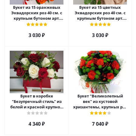
Букет из 15 оранжевых
Букет из 15 цветных
Эквадорских роз 40 см. с
Эквадорских роз 40 см. с
крупным бутоном арт.
крупным бутоном арт.
50564
50564
3 030
₽
3 030
₽
Букет в коробке
Букет "Великолепный
"Безупречный стиль" из
век" из кустовой
белой и красной крупной
хризантемы, крупных роз
розы Эквадор. арт. 5515
и альстромерии арт. 6977
4 340
₽
7 040
₽