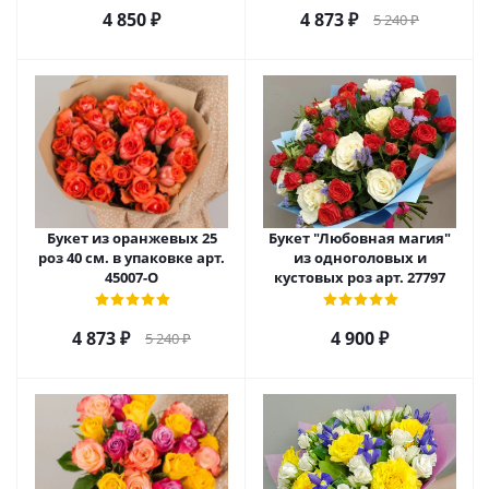
4 850
₽
4 873
₽
5 240
₽
Букет из оранжевых 25
Букет "Любовная магия"
роз 40 см. в упаковке арт.
из одноголовых и
45007-О
кустовых роз арт. 27797
4 873
₽
4 900
₽
5 240
₽