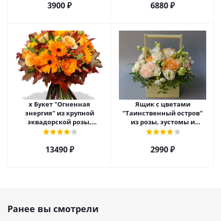
3900 ₽
6880 ₽
х Букет "Огненная
Ящик с цветами
энергия" из крупной
"Таинственный остров"
эквадорской розы,
из розы, эустомы и
гиперикума и гермини.
диантуса арт. 7754
арт. 7628
13490 ₽
2990 ₽
Ранее вы смотрели