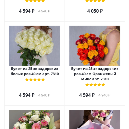
4 594
₽
4 050
₽
4 940
₽
Букет из 25 эквадорских
Букет из 25 эквадорских
белых роз 40 см арт. 7310
роз 40 см Оранжевый
микс арт. 7310
4 594
₽
4 594
₽
4 940
₽
4 940
₽