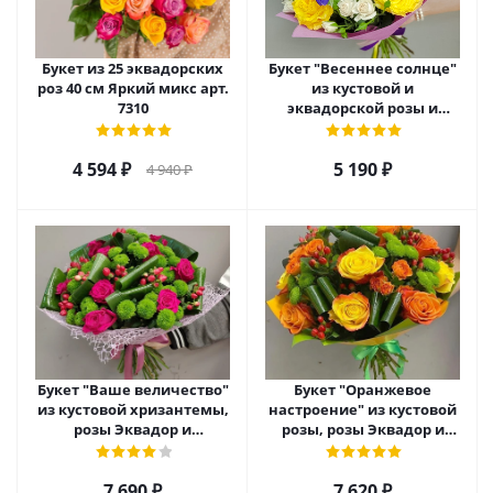
Букет из 25 эквадорских
Букет "Весеннее солнце"
роз 40 см Яркий микс арт.
из кустовой и
7310
эквадорской розы и
ирисов. арт. 28484
4 594
₽
5 190
₽
4 940
₽
Букет "Ваше величество"
Букет "Оранжевое
из кустовой хризантемы,
настроение" из кустовой
розы Эквадор и
розы, розы Эквадор и
гиперикума арт. 6976
гиперикума арт. 22523
7 690
₽
7 620
₽