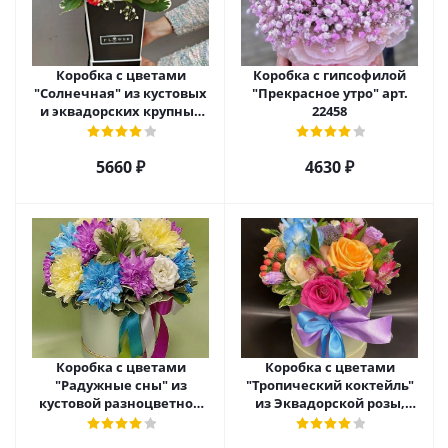
Коробка с цветами
Коробка с гипсофилой
"Солнечная" из кустовых
"Прекрасное утро" арт.
и эквадорских крупных
22458
роз с гипсофилой арт.
22459
5660 ₽
4630 ₽
Коробка с цветами
Коробка с цветами
"Радужные сны" из
"Тропический коктейль"
кустовой разноцветной
из Эквадорской розы,
хризантемы арт. 22457
эустомы, альстромерии
арт. 22456