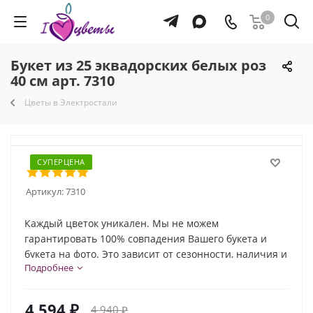
0
Букет из 25 эквадорских белых роз
40 см арт. 7310
Цветы в Электростали
СУПЕРЦЕНА
Артикул:
7310
Каждый цветок уникален. Мы не можем
гарантировать 100% совпадения Вашего букета и
букета на фото. Это зависит от сезонности, наличия и
Подробнее
природной индивидуальности каждого цветка. Но мы
обязательно сохраним общую композицию и
настроение букета!
4 594
₽
4 940
₽