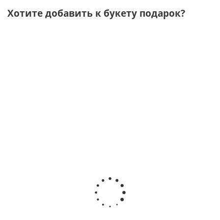
Хотите добавить к букету подарок?
Подарочный
Подарочный
Подарочный
Подарочный
набор
набор
набор
набор
"Лучшему
"Вечная
"Время
"Любимой
мужчине"
любовь"
любить" со
маме" чай,