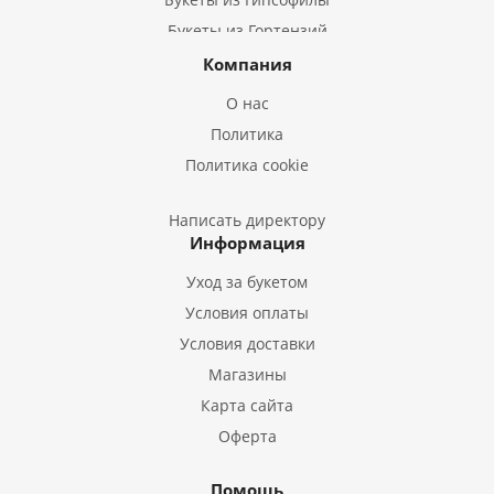
Букеты из Гортензий
Букеты из Ирисов
Компания
Букеты из Лилий
О нас
Букеты из Подсолнухов
Политика
Букеты из Эустом
Политика cookie
Букеты из Пион
Букеты из Гладиолусов
Написать директору
Информация
Букеты из Тюльпанов
Уход за букетом
Условия оплаты
Условия доставки
Магазины
Карта сайта
Оферта
Помощь