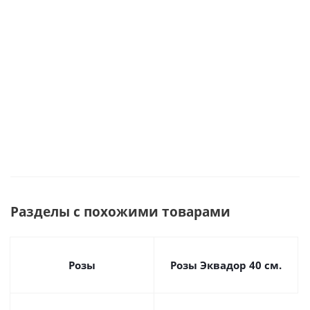
Много
Много
М
Разделы с похожими товарами
Розы
Розы Эквадор 40 см.