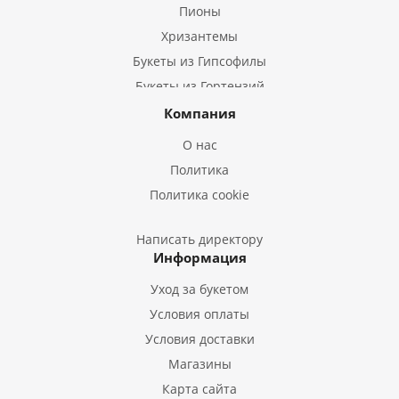
Пионы
Хризантемы
Букеты из Гипсофилы
Букеты из Гортензий
Букеты из Ирисов
Компания
Букеты из Лилий
О нас
Букеты из Подсолнухов
Политика
Букеты из Эустом
Политика cookie
Букеты из Пион
Букеты из Гладиолусов
Написать директору
Информация
Букеты из Тюльпанов
Уход за букетом
Условия оплаты
Условия доставки
Магазины
Карта сайта