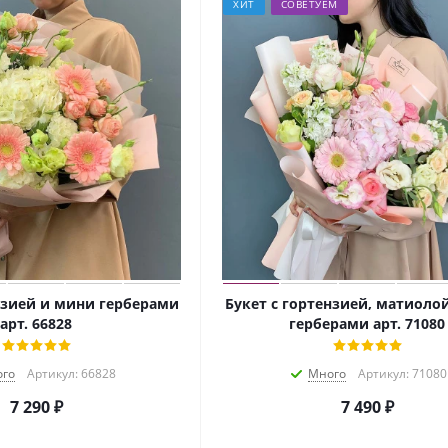
ХИТ
СОВЕТУЕМ
нзией и мини герберами
Букет с гортензией, матиоло
арт. 66828
герберами арт. 71080
го
Артикул: 66828
Много
Артикул: 71080
7 290
₽
7 490
₽