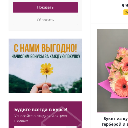
Сумка
9 
Сухоцвет Лагурус
Э
Сухоцвет Мискантус
Сбросить
Сухоцвет Стифа
Сухоцвет Тритикум
Танацетум (Ромашка)
Упаковка дизайнерская
Упаковка тишью
Флористическая губка
Хризантема кустовая
Шамелациум
Эвкалипт
Эустома (Лизиантус)
Будьте всегда в курсе!
Узнавайте о скидках и акциях
Букет из к
первым
герберой и 