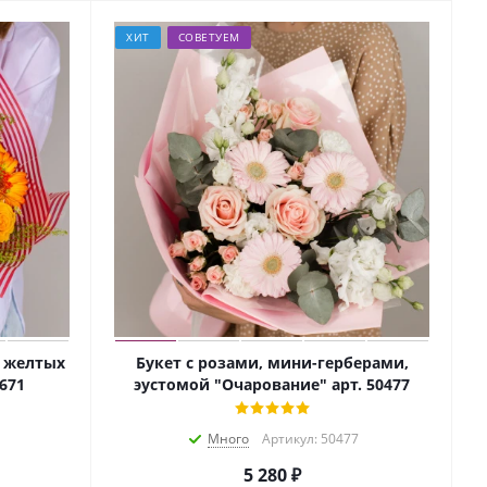
ХИТ
СОВЕТУЕМ
и желтых
Букет с розами, мини-герберами,
671
эустомой "Очарование" арт. 50477
Много
Артикул: 50477
5 280
₽