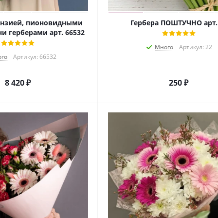
тензией, пионовидными
Гербера ПОШТУЧНО арт.
и герберами арт. 66532
Много
Артикул: 22
го
Артикул: 66532
8 420
₽
250
₽