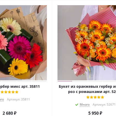
ербер микс арт. 35811
Букет из оранжевых гербер 
роз с ромашками арт. 52
го
Артикул: 35811
Много
Артикул: 52671
2 680
₽
5 950
₽