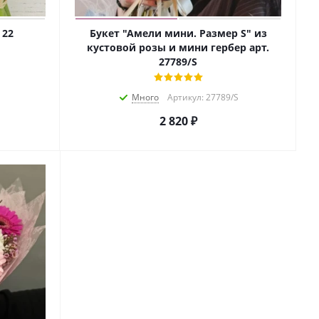
 22
Букет "Амели мини. Размер S" из
кустовой розы и мини гербер арт.
27789/S
Много
Артикул: 27789/S
2 820
₽