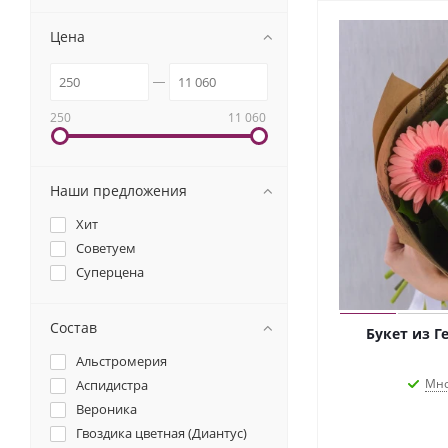
Цена
250
11 060
Наши предложения
Хит
Советуем
Суперцена
Состав
Букет из Г
Альстромерия
Мно
Аспидистра
Вероника
Гвоздика цветная (Диантус)