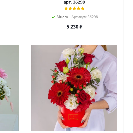
арт. 36298
Много
Артикул: 36298
5 230
₽