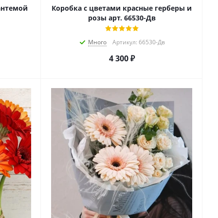
антемой
Коробка с цветами красные герберы и
розы арт. 66530-Дв
Много
Артикул: 66530-Дв
4 300
₽