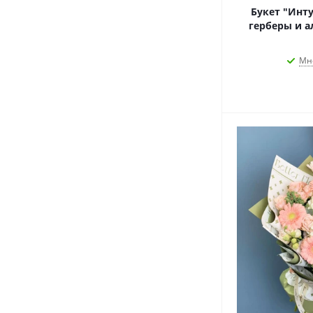
Букет "Инту
герберы и а
Мн