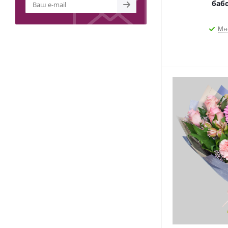
бабо
Мн