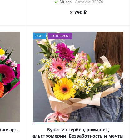
Много
Артикул: 38376
2 790
₽
ХИТ
СОВЕТУЕМ
вке арт.
Букет из гербер, ромашек,
альстромерии. Беззаботность и мечты