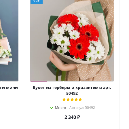
ХИТ
й и мини
Букет из герберы и хризантемы арт.
50492
Много
Артикул: 50492
2 340
₽