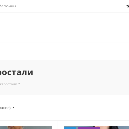
Магазины
ростали
ектростали
вание)