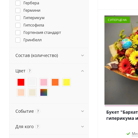
Гербера
Гермини
Гиперикум
СУПЕРЦЕНА
Гипсофила
Гортензия стандарт
Гринбелл
Зелень
Коробка
Состав (количество)
Лента Атласная
Листья дуба
Цвет
?
Матиола
Писташ
Роза Кения
Роза кустовая
Роза пионовидная кустовая
Событие
?
Букет "Барха
Роза Эквадор
гиперикума и
Рускус
Для кого
?
Салал
Мн
Солидаго