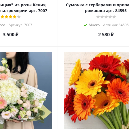
иция" из розы Кения,
Сумочка с герберами и хриз
льстромерии арт. 7007
ромашка арт. 84595
ого
Артикул: 7007
Много
Артикул: 84595
3 500
₽
2 580
₽