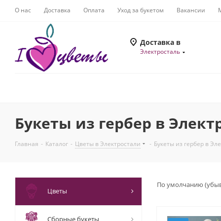
О нас
Доставка
Оплата
Уход за букетом
Вакансии
Доставка в
Электросталь
Букеты из гербер в Элект
Главная
-
Каталог
-
Цветы в Электростали
-
Букеты из гербер в Эл
По умолчанию (убы
Цветы
Сборные букеты