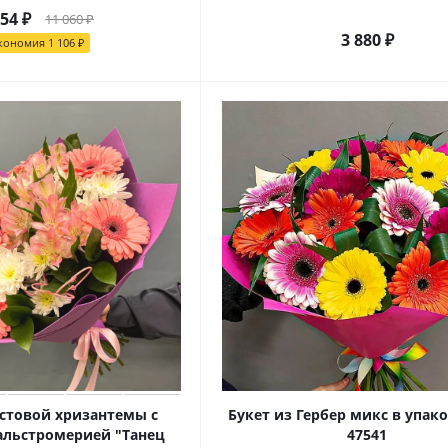
954
₽
11 060
₽
3 880
₽
кономия
1 106
₽
устовой хризантемы с
Букет из Гербер микс в упако
альстромерией "Танец
47541