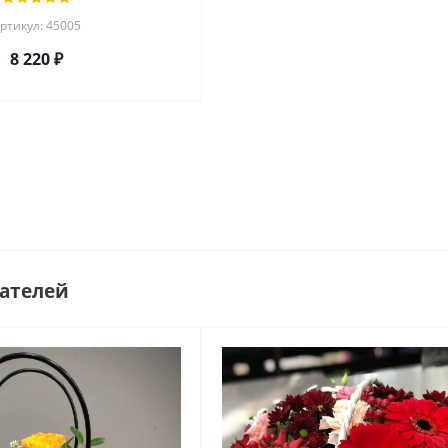
ртикул: 45005
8 220
₽
ателей