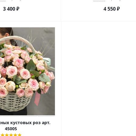
3 400
₽
4 550
₽
ных кустовых роз арт.
45005