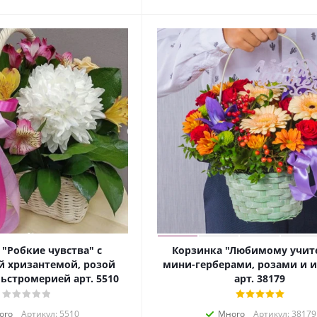
"Робкие чувства" с
Корзинка "Любимому учит
й хризантемой, розой
мини-герберами, розами и 
ьстромерией арт. 5510
арт. 38179
ого
Артикул: 5510
Много
Артикул: 38179