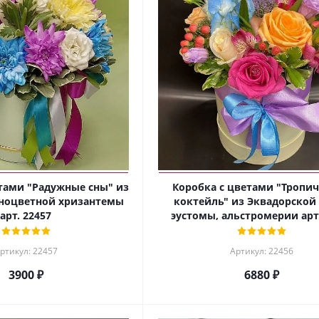
тами "Радужные сны" из
Коробка с цветами "Тропи
зноцветной хризантемы
коктейль" из Эквадорской
арт. 22457
эустомы, альстромерии арт.
ртикул: 22457
Артикул: 22456
3900 ₽
6880 ₽