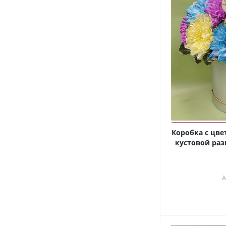
Коробка с цве
кустовой ра
А