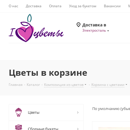
О нас
Доставка
Оплата
Уход за букетом
Вакансии
Доставка в
Электросталь
Цветы в корзине
Главная
-
Каталог
-
Композиция из цветов
-
Корзина с цветами
По умолчанию (убы
Цветы
Сборные букеты