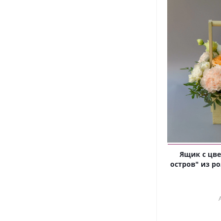
Ящик с цв
остров" из р