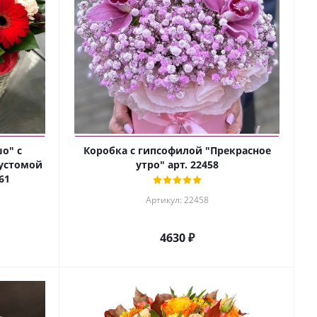
о" с
Коробка с гипсофилой "Прекрасное
эустомой
утро" арт. 22458
61
Артикул: 22458
4630 ₽