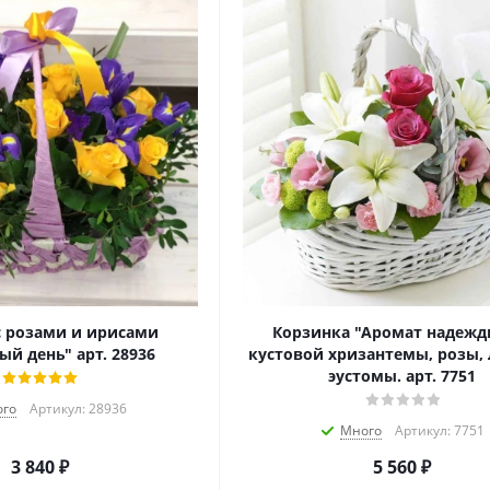
с розами и ирисами
Корзинка "Аромат надежд
ый день" арт. 28936
кустовой хризантемы, розы,
эустомы. арт. 7751
го
Артикул: 28936
Много
Артикул: 7751
3 840
₽
5 560
₽