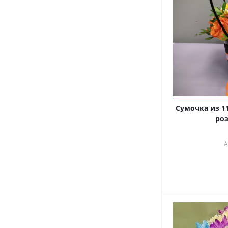
Сумочка из 1
роз
А