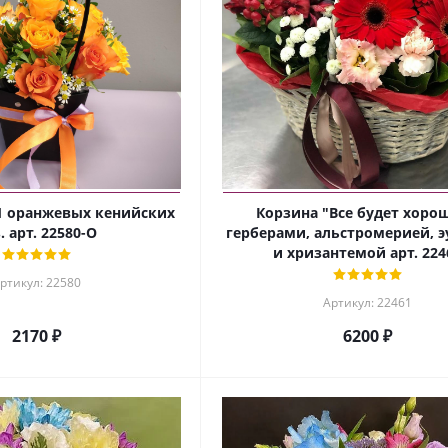
1 оранжевых кенийских
Корзина "Все будет хорош
. арт. 22580-О
герберами, альстромерией, 
и хризантемой арт. 224
ртикул: 22580
Артикул: 22461
2170 ₽
6200 ₽