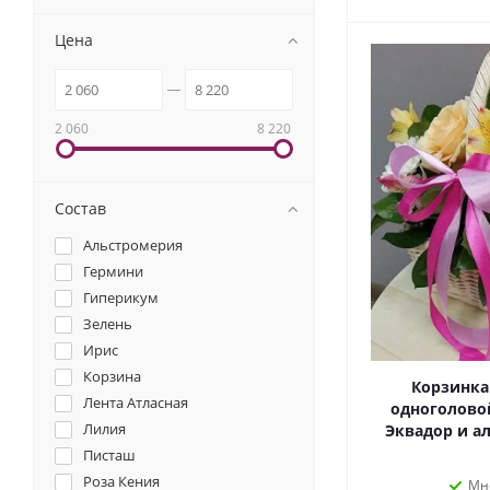
Цена
2 060
8 220
Состав
Альстромерия
Гермини
Гиперикум
Зелень
Ирис
Корзина
Корзинка 
Лента Атласная
одноголово
Лилия
Эквадор и ал
Писташ
Роза Кения
Мн