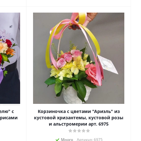
елю" с
Корзиночка с цветами "Ариэль" из
ирисами
кустовой хризантемы, кустовой розы
и альстромерии арт. 6975
Много
Артикул: 6975