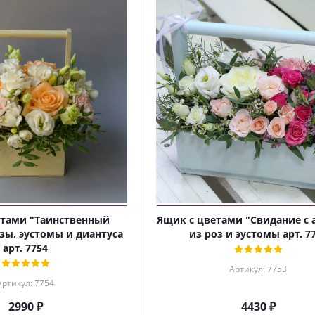
етами "Таинственный
Ящик с цветами "Свидание с 
озы, эустомы и диантуса
из роз и эустомы арт. 7
арт. 7754
Артикул: 7753
Артикул: 7754
2990 ₽
4430 ₽