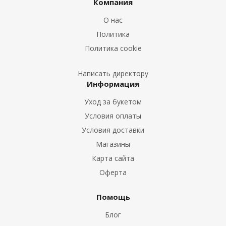
Букеты из Ирисов
Компания
Букеты из Лилий
О нас
Букеты из Подсолнухов
Политика
Букеты из Эустом
Политика cookie
Букеты из Пион
Букеты из Гладиолусов
Написать директору
Информация
Букеты из Тюльпанов
Уход за букетом
Условия оплаты
Условия доставки
Магазины
Карта сайта
Оферта
Помощь
Блог