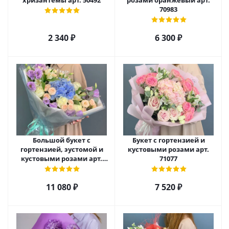
хризантемы арт. 50492
розами оранжевый арт.
70983
2 340
₽
6 300
₽
Большой букет с
Букет с гортензией и
гортензией, эустомой и
кустовыми розами арт.
кустовыми розами арт.
71077
66669
11 080
₽
7 520
₽