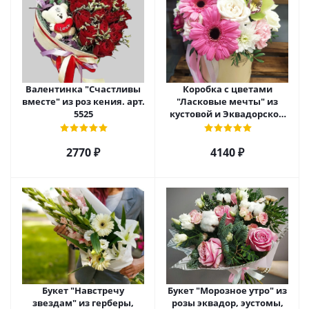
Валентинка "Счастливы
Коробка с цветами
вместе" из роз кения. арт.
"Ласковые мечты" из
5525
кустовой и Эквадорской
розы, орхидеи и гербер
арт. 27796
2770 ₽
4140 ₽
Букет "Навстречу
Букет "Морозное утро" из
звездам" из герберы,
розы эквадор, эустомы,