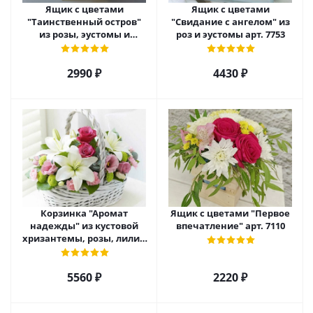
Ящик с цветами
Ящик с цветами
"Таинственный остров"
"Свидание с ангелом" из
из розы, эустомы и
роз и эустомы арт. 7753
диантуса арт. 7754
2990 ₽
4430 ₽
Корзинка "Аромат
Ящик с цветами "Первое
надежды" из кустовой
впечатление" арт. 7110
хризантемы, розы, лилий
и эустомы. арт. 7751
5560 ₽
2220 ₽