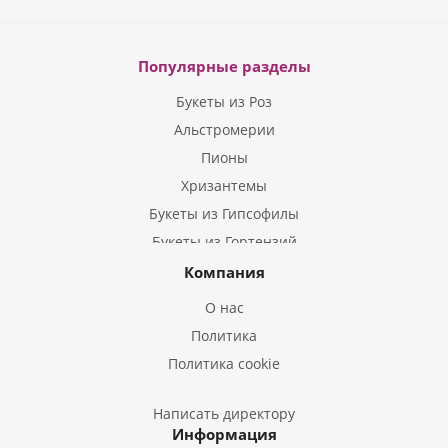
Популярные разделы
Букеты из Роз
Альстромерии
Пионы
Хризантемы
Букеты из Гипсофилы
Букеты из Гортензий
Букеты из Ирисов
Компания
Букеты из Лилий
О нас
Букеты из Подсолнухов
Политика
Букеты из Эустом
Политика cookie
Букеты из Пион
Букеты из Гладиолусов
Написать директору
Информация
Букеты из Тюльпанов