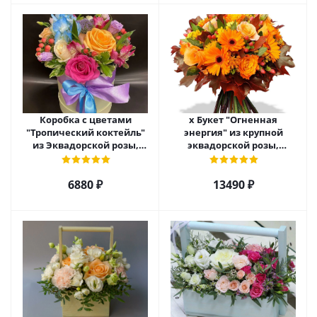
Коробка с цветами
х Букет "Огненная
"Тропический коктейль"
энергия" из крупной
из Эквадорской розы,
эквадорской розы,
эустомы, альстромерии
гиперикума и гермини.
арт. 22456
арт. 7628
6880 ₽
13490 ₽