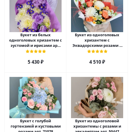
Букет из белых
Букет из одноголовых
одноголовых хризантем с
хризантем с
эустомой и ирисами арт.
Эквадорскими розами и
52705
матиолой арт. 70981
5 430
₽
4 510
₽
Букет с голубой
Букет из одноголовой
гортензией и кустовыми
хризантемы с розами и
розами арт. 71078
эвкалиптом арт. 50447