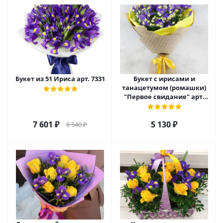
Букет из 51 Ириса арт. 7331
Букет с ирисами и
танацетумом (ромашки)
"Первое свидание" арт.
36295
7 601
₽
5 130
₽
8 540
₽