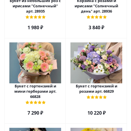
Букет из небольших роз с
Корзина с розами и
ирисами "Солнечный"
ирисами "Солнечный
арт. 28935
день" арт. 28936
1 980
₽
3 840
₽
Букет с гортензией и
Букет с гортензией и
мини герберами арт.
розами арт. 66829
66828
7 290
₽
10 220
₽