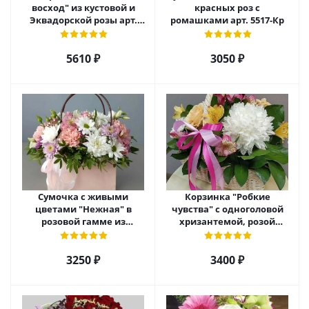
восход" из кустовой и
красных роз с
Эквадорской розы арт.
ромашками арт. 5517-Кр
5520
5610 ₽
3050 ₽
Сумочка с живыми
Корзинка "Робкие
цветами "Нежная" в
чувства" с одноголовой
розовой гамме из
хризантемой, розой
кустовой хризантемы,
Эквадор и альстромерией
розы, эустомы арт. 5514
арт. 5510
3250 ₽
3400 ₽