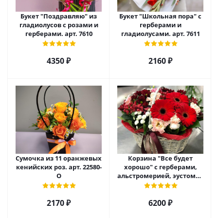
Букет "Поздравляю" из
Букет "Школьная пора" с
гладиолусов с розами и
герберами и
герберами. арт. 7610
гладиолусами. арт. 7611
4350 ₽
2160 ₽
Сумочка из 11 оранжевых
Корзина "Все будет
кенийских роз. арт. 22580-
хорошо" с герберами,
О
альстромерией, эустомой
и хризантемой арт. 22461
2170 ₽
6200 ₽