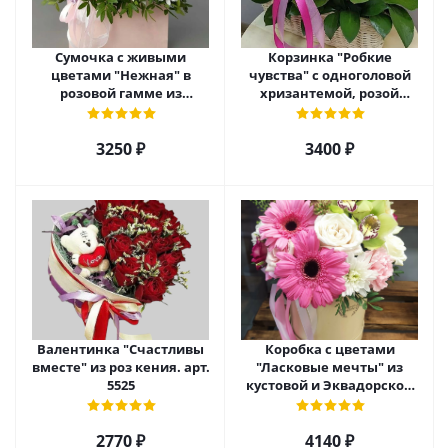
Сумочка с живыми
Корзинка "Робкие
цветами "Нежная" в
чувства" с одноголовой
розовой гамме из
хризантемой, розой
кустовой хризантемы,
Эквадор и альстромерией
розы, эустомы арт. 5514
арт. 5510
3250 ₽
3400 ₽
Валентинка "Счастливы
Коробка с цветами
вместе" из роз кения. арт.
"Ласковые мечты" из
5525
кустовой и Эквадорской
розы, орхидеи и гербер
арт. 27796
2770 ₽
4140 ₽