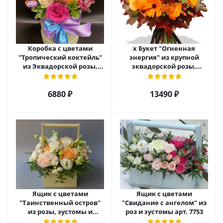
Коробка с цветами
х Букет "Огненная
"Тропический коктейль"
энергия" из крупной
из Эквадорской розы,
эквадорской розы,
эустомы, альстромерии
гиперикума и гермини.
арт. 22456
арт. 7628
6880 ₽
13490 ₽
Ящик с цветами
Ящик с цветами
"Таинственный остров"
"Свидание с ангелом" из
из розы, эустомы и
роз и эустомы арт. 7753
диантуса арт. 7754