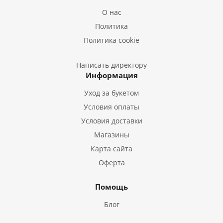
Букеты из Лилий
О нас
Букеты из Подсолнухов
Политика
Букеты из Эустом
Политика cookie
Букеты из Пион
Букеты из Гладиолусов
Написать директору
Информация
Букеты из Тюльпанов
Уход за букетом
Условия оплаты
Условия доставки
Магазины
Карта сайта
Оферта
Помощь
Блог