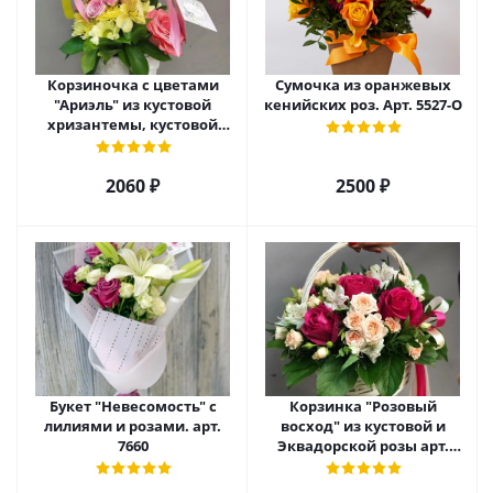
Корзиночка с цветами
Сумочка из оранжевых
"Ариэль" из кустовой
кенийских роз. Арт. 5527-О
хризантемы, кустовой
розы и альстромерии арт.
6975
2060 ₽
2500 ₽
Букет "Невесомость" с
Корзинка "Розовый
лилиями и розами. арт.
восход" из кустовой и
7660
Эквадорской розы арт.
5520