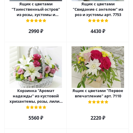
Ящик с цветами
Ящик с цветами
"Таинственный остров"
"Свидание с ангелом" из
из розы, эустомы и
роз и эустомы арт. 7753
диантуса арт. 7754
2990 ₽
4430 ₽
Корзинка "Аромат
Ящик с цветами "Первое
надежды" из кустовой
впечатление" арт. 7110
хризантемы, розы, лилий
и эустомы. арт. 7751
5560 ₽
2220 ₽