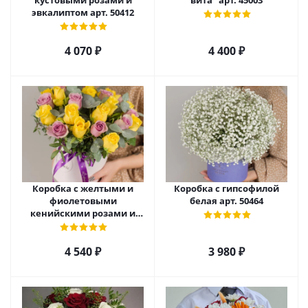
кустовыми розами и
вита" арт. 45003
эвкалиптом арт. 50412
4 070
₽
4 400
₽
Коробка с желтыми и
Коробка с гипсофилой
фиолетовыми
белая арт. 50464
кенийскими розами и
эвкалиптом арт. 50536
4 540
₽
3 980
₽