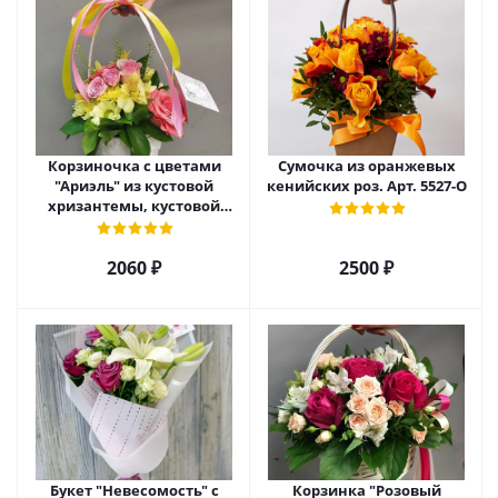
Корзиночка с цветами
Сумочка из оранжевых
"Ариэль" из кустовой
кенийских роз. Арт. 5527-О
хризантемы, кустовой
розы и альстромерии арт.
6975
2060 ₽
2500 ₽
Букет "Невесомость" с
Корзинка "Розовый