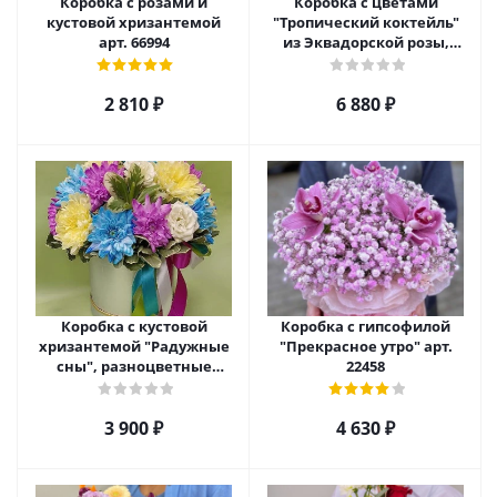
Коробка с розами и
Коробка с цветами
кустовой хризантемой
"Тропический коктейль"
арт. 66994
из Эквадорской розы,
эустомы, альстромерии
арт. 22456
2 810
₽
6 880
₽
Коробка с кустовой
Коробка с гипсофилой
хризантемой "Радужные
"Прекрасное утро" арт.
сны", разноцветные
22458
№22457
3 900
₽
4 630
₽