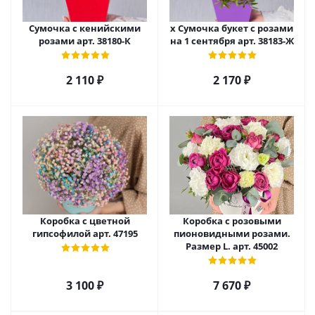
Сумочка с кенийскими
х Сумочка букет с розами
розами арт. 38180-К
на 1 сентября арт. 38183-Ж
2 110
₽
2 170
₽
Коробка с цветной
Коробка с розовыми
гипсофилой арт. 47195
пионовидными розами.
Размер L. арт. 45002
3 100
₽
7 670
₽