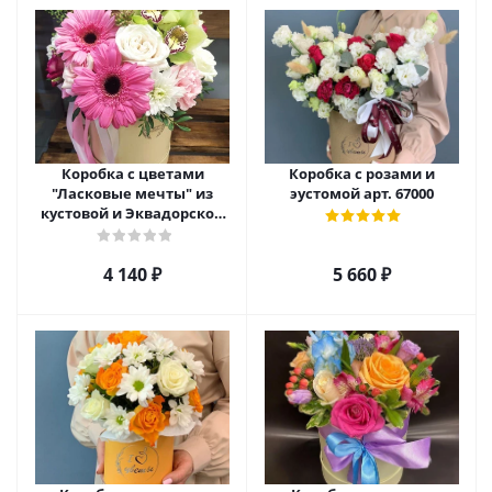
Коробка с цветами
Коробка с розами и
"Ласковые мечты" из
эустомой арт. 67000
кустовой и Эквадорской
розы, орхидеи и гербер
арт. 27796
4 140
₽
5 660
₽