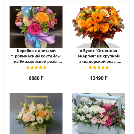
Коробка с цветами
х Букет "Огненная
"Тропический коктейль"
энергия" из крупной
из Эквадорской розы,
эквадорской розы,
эустомы, альстромерии
гиперикума и гермини.
арт. 22456
арт. 7628
6880 ₽
13490 ₽