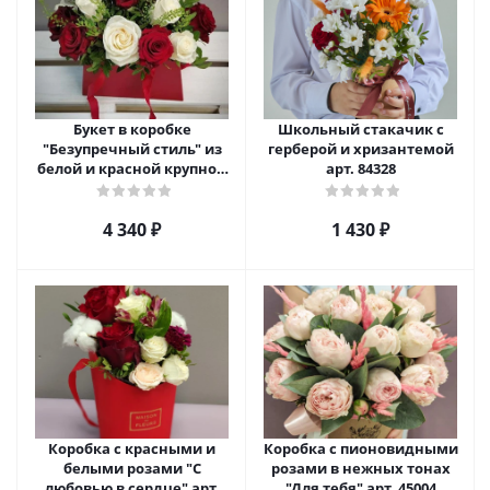
Букет в коробке
Школьный стакачик с
"Безупречный стиль" из
герберой и хризантемой
белой и красной крупной
арт. 84328
розы Эквадор. арт. 5515
4 340
₽
1 430
₽
Коробка с красными и
Коробка с пионовидными
белыми розами "С
розами в нежных тонах
любовью в сердце" арт.
"Для тебя" арт. 45004