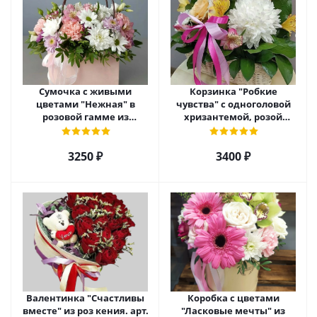
Сумочка с живыми
Корзинка "Робкие
цветами "Нежная" в
чувства" с одноголовой
розовой гамме из
хризантемой, розой
кустовой хризантемы,
Эквадор и альстромерией
розы, эустомы арт. 5514
арт. 5510
3250 ₽
3400 ₽
Валентинка "Счастливы
Коробка с цветами
вместе" из роз кения. арт.
"Ласковые мечты" из