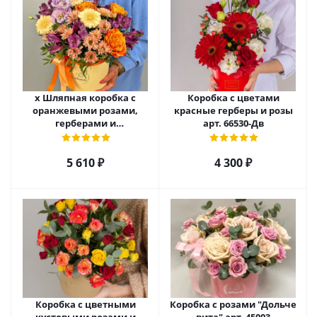
х Шляпная коробка с
Коробка с цветами
оранжевыми розами,
красные герберы и розы
герберами и
арт. 66530-Дв
альстромерией арт. 52460
5 610
₽
4 300
₽
Коробка с цветными
Коробка с розами "Дольче