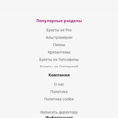
Популярные разделы
Букеты из Роз
Альстромерии
Пионы
Хризантемы
Букеты из Гипсофилы
Букеты из Гортензий
Букеты из Ирисов
Компания
Букеты из Лилий
О нас
Букеты из Подсолнухов
Политика
Букеты из Эустом
Политика cookie
Букеты из Пион
Букеты из Гладиолусов
Написать директору
Информация