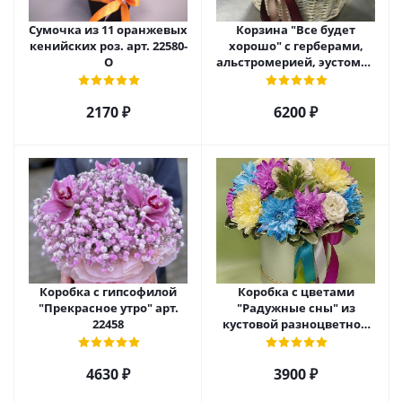
Сумочка из 11 оранжевых
Корзина "Все будет
кенийских роз. арт. 22580-
хорошо" с герберами,
О
альстромерией, эустомой
и хризантемой арт. 22461
2170 ₽
6200 ₽
Коробка с гипсофилой
Коробка с цветами
"Прекрасное утро" арт.
"Радужные сны" из
22458
кустовой разноцветной
хризантемы арт. 22457
4630 ₽
3900 ₽