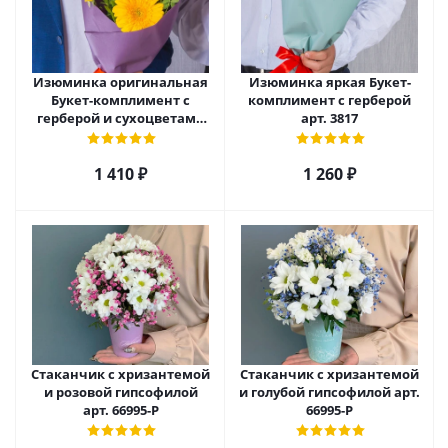
Изюминка оригинальная
Изюминка яркая Букет-
Букет-комплимент с
комплимент с герберой
герберой и сухоцветами
арт. 3817
арт. 38174.
1 410
₽
1 260
₽
Стаканчик с хризантемой
Стаканчик с хризантемой
и розовой гипсофилой
и голубой гипсофилой арт.
арт. 66995-Р
66995-Р