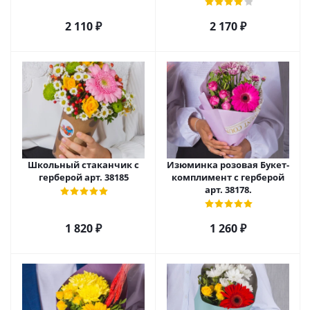
2 110
₽
2 170
₽
Школьный стаканчик с
Изюминка розовая Букет-
герберой арт. 38185
комплимент с герберой
арт. 38178.
1 820
₽
1 260
₽