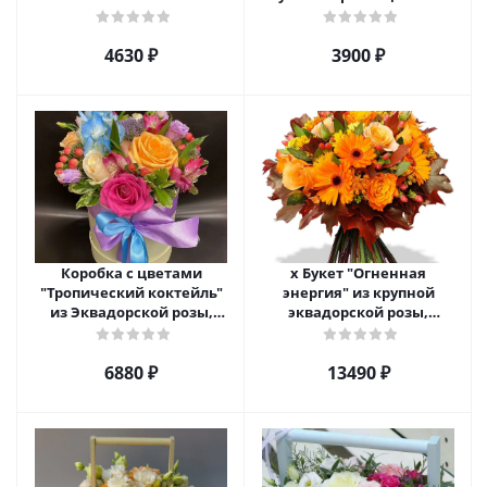
хризантемы арт. 22457
4630 ₽
3900 ₽
Коробка с цветами
х Букет "Огненная
"Тропический коктейль"
энергия" из крупной
из Эквадорской розы,
эквадорской розы,
эустомы, альстромерии
гиперикума и гермини.
арт. 22456
арт. 7628
6880 ₽
13490 ₽