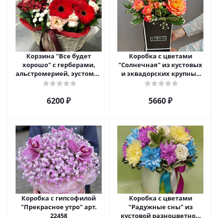
Корзина "Все будет
Коробка с цветами
хорошо" с герберами,
"Солнечная" из кустовых
альстромерией, эустомой
и эквадорских крупных
и хризантемой арт. 22461
роз с гипсофилой арт.
22459
6200 ₽
5660 ₽
Коробка с гипсофилой
Коробка с цветами
"Прекрасное утро" арт.
"Радужные сны" из
22458
кустовой разноцветной