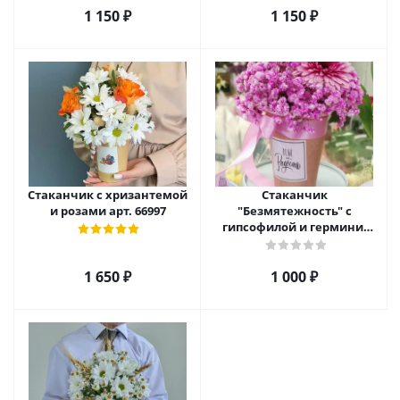
1 150
₽
1 150
₽
Стаканчик с хризантемой
Стаканчик
и розами арт. 66997
"Безмятежность" с
гипсофилой и гермини.
арт. 22455
1 650
₽
1 000
₽