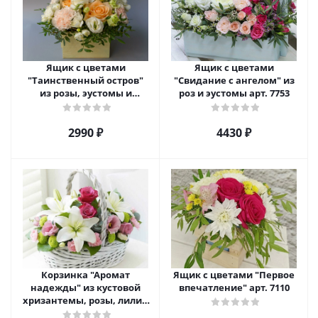
Ящик с цветами
Ящик с цветами
"Таинственный остров"
"Свидание с ангелом" из
из розы, эустомы и
роз и эустомы арт. 7753
диантуса арт. 7754
2990 ₽
4430 ₽
Корзинка "Аромат
Ящик с цветами "Первое
надежды" из кустовой
впечатление" арт. 7110
хризантемы, розы, лилий
и эустомы. арт. 7751