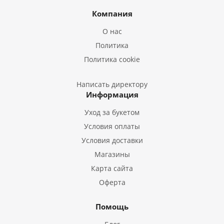
Букеты из Ирисов
Компания
Букеты из Лилий
О нас
Букеты из Подсолнухов
Политика
Букеты из Эустом
Политика cookie
Букеты из Пион
Букеты из Гладиолусов
Написать директору
Информация
Букеты из Тюльпанов
Уход за букетом
Условия оплаты
Условия доставки
Магазины
Карта сайта
Оферта
Помощь