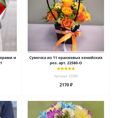
берами и
Сумочка из 11 оранжевых кенийских
11
роз. арт. 22580-О
Артикул: 22580
2170 ₽