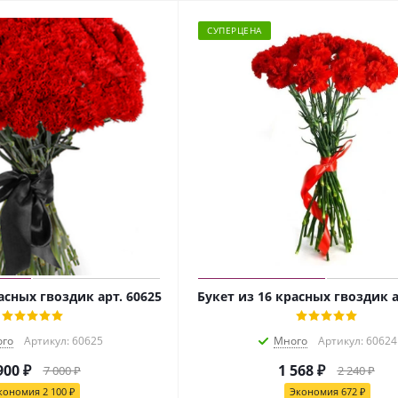
СУПЕРЦЕНА
асных гвоздик арт. 60625
Букет из 16 красных гвоздик а
го
Артикул: 60625
Много
Артикул: 60624
900
₽
1 568
₽
7 000
₽
2 240
₽
кономия
2 100
₽
Экономия
672
₽