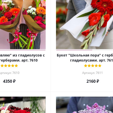
вляю" из гладиолусов с
Букет "Школьная пора" с гер
герберами. арт. 7610
гладиолусами. арт. 76
Артикул: 7610
Артикул: 7611
4350 ₽
2160 ₽