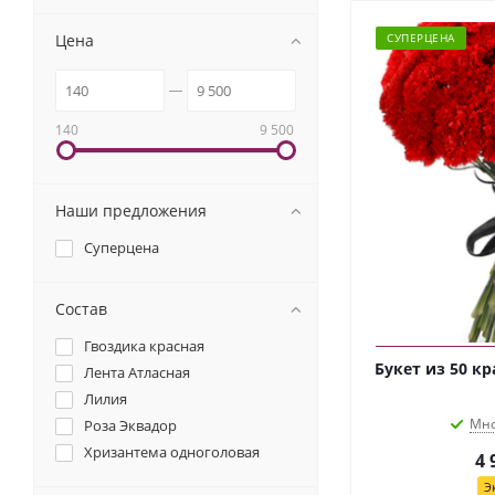
Цена
СУПЕРЦЕНА
140
9 500
Наши предложения
Суперцена
Состав
Гвоздика красная
Букет из 50 кр
Лента Атласная
Лилия
Мно
Роза Эквадор
Хризантема одноголовая
4 
Э