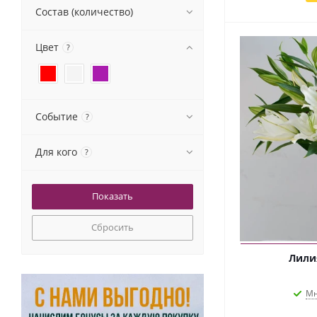
Состав (количество)
Цвет
?
Событие
?
Для кого
?
Сбросить
Лилия
Мн