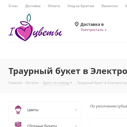
О нас
Доставка
Оплата
Уход за букетом
Вакансии
Доставка в
Электросталь
Траурный букет в Электр
Главная
-
Каталог
-
Букет по поводу
-
Траурный букет в Электроста
По умолчанию (убы
Цветы
Сборные букеты