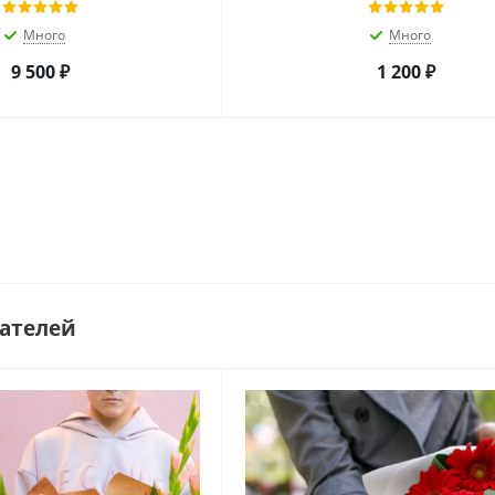
Много
Много
9 500
₽
1 200
₽
ателей