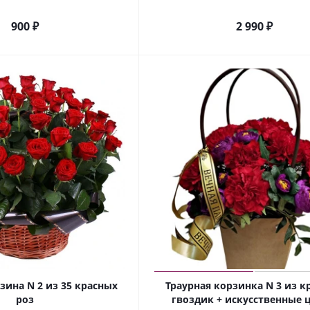
900
₽
2 990
₽
зина N 2 из 35 красных
Траурная корзинка N 3 из к
роз
гвоздик + искусственные 