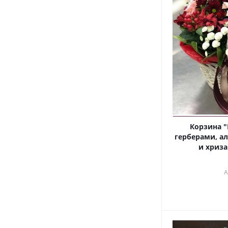
Корзина "
герберами, а
и хриза
А