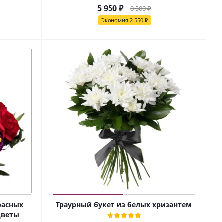
5 950
₽
8 500
₽
Экономия
2 550
₽
расных
Траурный букет из белых хризантем
цветы