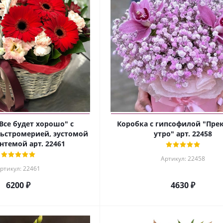
Все будет хорошо" с
Коробка с гипсофилой "Пре
льстромерией, эустомой
утро" арт. 22458
нтемой арт. 22461
Артикул: 22458
ртикул: 22461
6200 ₽
4630 ₽