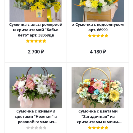
Сумочка с альстромерией
х Сумочка с подсолнухом
и хризантемой "Бабье
арт. 66999
лето" арт. 38368Дв
2 700
₽
4 180
₽
Сумочка с живыми
Сумочка с цветами
цветами "Нежная" в
"Загадочная" из
розовой гамме из
хризантемы и мини-
кустовой хризантемы,
герберы с розами арт.
розы, эустомы арт. 5514
42133