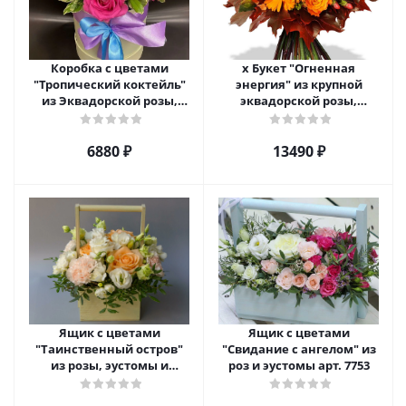
Коробка с цветами
х Букет "Огненная
"Тропический коктейль"
энергия" из крупной
из Эквадорской розы,
эквадорской розы,
эустомы, альстромерии
гиперикума и гермини.
арт. 22456
арт. 7628
6880 ₽
13490 ₽
Ящик с цветами
Ящик с цветами
"Таинственный остров"
"Свидание с ангелом" из
из розы, эустомы и
роз и эустомы арт. 7753
диантуса арт. 7754