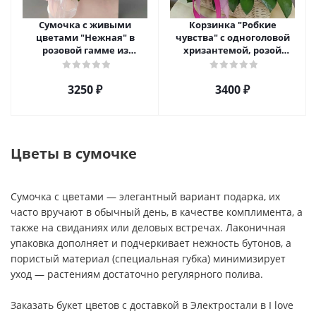
Сумочка с живыми
Корзинка "Робкие
цветами "Нежная" в
чувства" с одноголовой
розовой гамме из
хризантемой, розой
кустовой хризантемы,
Эквадор и альстромерией
розы, эустомы арт. 5514
арт. 5510
3250 ₽
3400 ₽
Цветы в сумочке
Сумочка с цветами — элегантный вариант подарка, их
часто вручают в обычный день, в качестве комплимента, а
также на свиданиях или деловых встречах. Лаконичная
упаковка дополняет и подчеркивает нежность бутонов, а
пористый материал (специальная губка) минимизирует
уход — растениям достаточно регулярного полива.
Заказать букет цветов с доставкой в Электростали в I love