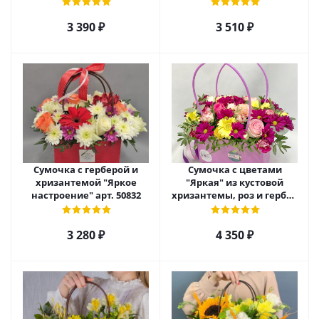
хризантемы, розы и
розы и альстромерии арт.
ирисов арт. 45000
45001
3 390
₽
3 510
₽
Сумочка с герберой и
Сумочка с цветами
хризантемой "Яркое
"Яркая" из кустовой
настроение" арт. 50832
хризантемы, роз и гербер
арт. 42134
3 280
₽
4 350
₽