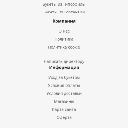
Букеты из Гипсофилы
Букеты из Гортензий
Букеты из Ирисов
Компания
Букеты из Лилий
О нас
Букеты из Подсолнухов
Политика
Букеты из Эустом
Политика cookie
Букеты из Пион
Букеты из Гладиолусов
Написать директору
Информация
Букеты из Тюльпанов
Уход за букетом
Условия оплаты
Условия доставки
Магазины
Карта сайта
Оферта