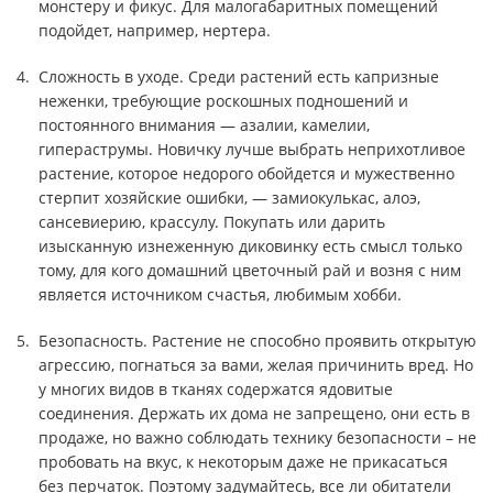
монстеру и фикус. Для малогабаритных помещений
подойдет, например, нертера.
Сложность в уходе. Среди растений есть капризные
неженки, требующие роскошных подношений и
постоянного внимания — азалии, камелии,
гипераструмы. Новичку лучше выбрать неприхотливое
растение, которое недорого обойдется и мужественно
стерпит хозяйские ошибки, — замиокулькас, алоэ,
сансевиерию, крассулу. Покупать или дарить
изысканную изнеженную диковинку есть смысл только
тому, для кого домашний цветочный рай и возня с ним
является источником счастья, любимым хобби.
Безопасность. Растение не способно проявить открытую
агрессию, погнаться за вами, желая причинить вред. Но
у многих видов в тканях содержатся ядовитые
соединения. Держать их дома не запрещено, они есть в
продаже, но важно соблюдать технику безопасности – не
пробовать на вкус, к некоторым даже не прикасаться
без перчаток. Поэтому задумайтесь, все ли обитатели