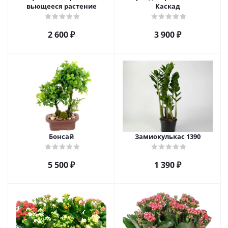
вьющееся растение
Каскад
2 600
₽
3 900
₽
Бонсай
Замиокулькас 1390
5 500
₽
1 390
₽