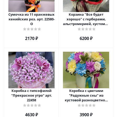
Сумочка из 11 оранжевых
Корзина "Все будет
кенийских роз. арт. 22580-
хорошо" с герберами,
О
альстромерией, эустомой
и хризантемой арт. 22461
2170 ₽
6200 ₽
Коробка с гипсофилой
Коробка с цветами
"Прекрасное утро" арт.
"Радужные сны" из
22458
кустовой разноцветной
хризантемы арт. 22457
4630 ₽
3900 ₽