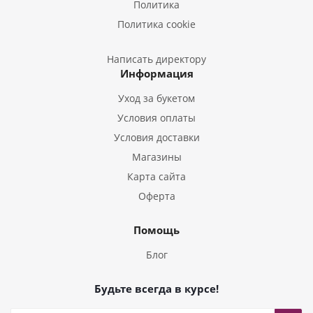
Политика
Букеты из Эустом
Политика cookie
Букеты из Пион
Букеты из Гладиолусов
Написать директору
Информация
Букеты из Тюльпанов
Уход за букетом
Условия оплаты
Условия доставки
Магазины
Карта сайта
Оферта
Помощь
Блог
Будьте всегда в курсе!