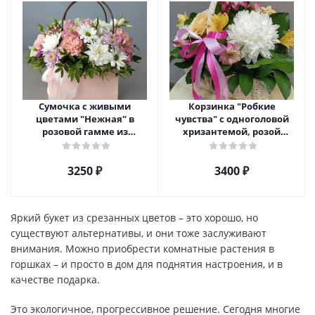
Сумочка с живыми
Корзинка "Робкие
цветами "Нежная" в
чувства" с одноголовой
розовой гамме из
хризантемой, розой
кустовой хризантемы,
Эквадор и альстромерией
розы, эустомы арт. 5514
арт. 5510
3250 ₽
3400 ₽
Яркий букет из срезанных цветов – это хорошо, но
существуют альтернативы, и они тоже заслуживают
внимания. Можно приобрести комнатные растения в
горшках – и просто в дом для поднятия настроения, и в
качестве подарка.
Это экологичное, прогрессивное решение. Сегодня многие