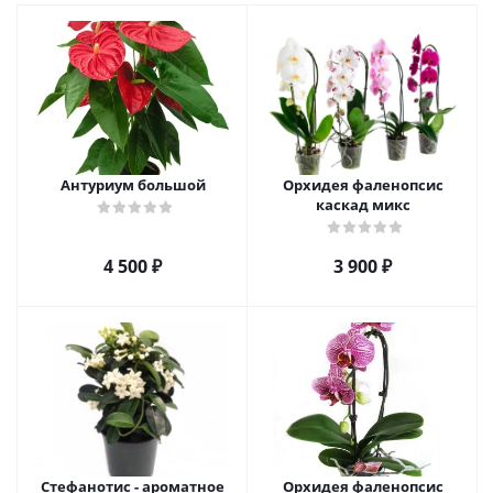
Антуриум большой
Орхидея фаленопсис
каскад микс
4 500
₽
3 900
₽
Стефанотис - ароматное
Орхидея фаленопсис