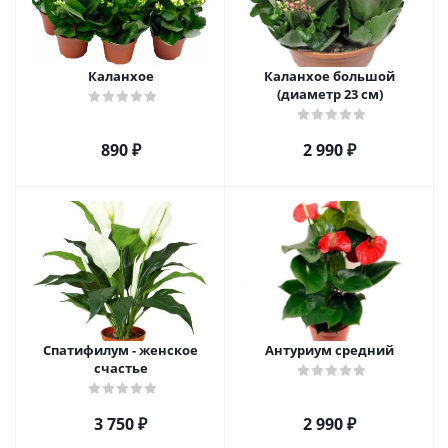
Каланхое
Каланхое большой
(диаметр 23 см)
890
₽
2 990
₽
Спатифилум - женское
Антуриум средний
счастье
3 750
₽
2 990
₽