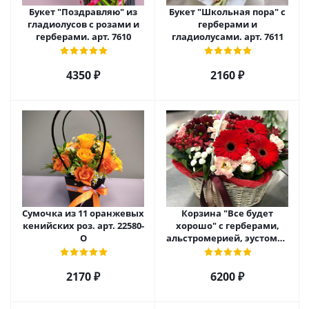
Букет "Поздравляю" из
Букет "Школьная пора" с
гладиолусов с розами и
герберами и
герберами. арт. 7610
гладиолусами. арт. 7611
4350 ₽
2160 ₽
Сумочка из 11 оранжевых
Корзина "Все будет
кенийских роз. арт. 22580-
хорошо" с герберами,
О
альстромерией, эустомой
и хризантемой арт. 22461
2170 ₽
6200 ₽