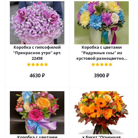
Коробка с гипсофилой
Коробка с цветами
"Прекрасное утро" арт.
"Радужные сны" из
22458
кустовой разноцветной
хризантемы арт. 22457
4630 ₽
3900 ₽
Коробка с цветами
х Букет "Огненная