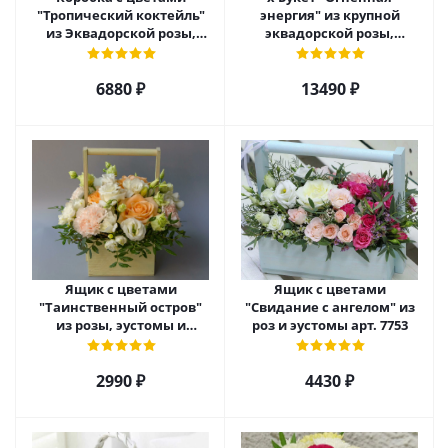
"Тропический коктейль"
энергия" из крупной
из Эквадорской розы,
эквадорской розы,
эустомы, альстромерии
гиперикума и гермини.
арт. 22456
арт. 7628
6880 ₽
13490 ₽
Ящик с цветами
Ящик с цветами
"Таинственный остров"
"Свидание с ангелом" из
из розы, эустомы и
роз и эустомы арт. 7753
диантуса арт. 7754
2990 ₽
4430 ₽