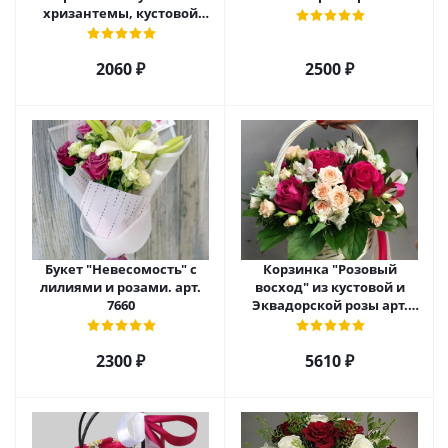
хризантемы, кустовой
розы и альстромерии арт.
6975
2060 ₽
2500 ₽
Букет "Невесомость" с
Корзинка "Розовый
лилиями и розами. арт.
восход" из кустовой и
7660
Эквадорской розы арт.
5520
2300 ₽
5610 ₽