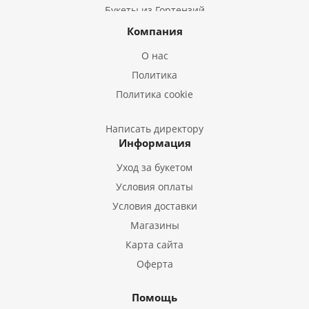
Букеты из Гортензий
Букеты из Ирисов
Компания
Букеты из Лилий
О нас
Букеты из Подсолнухов
Политика
Букеты из Эустом
Политика cookie
Букеты из Пион
Букеты из Гладиолусов
Написать директору
Информация
Букеты из Тюльпанов
Уход за букетом
Условия оплаты
Условия доставки
Магазины
Карта сайта
Оферта
Помощь