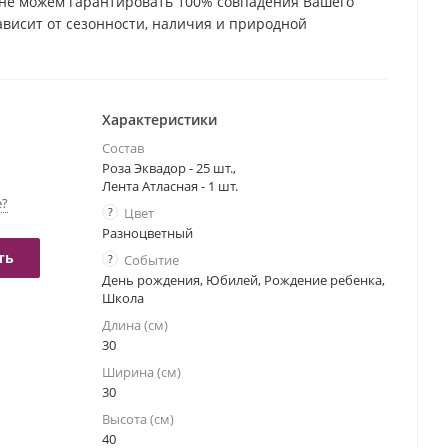
не можем гарантировать 100% совпадения Вашего
зависит от сезонности, наличия и природной
етка. Но мы обязательно сохраним общую композицию
Характеристики
Состав
Роза Эквадор - 25 шт.,
Лента Атласная - 1 шт.
е?
?
Цвет
Разноцветный
ть
?
Событие
День рождения, Юбилей, Рождение ребенка,
Школа
Длина (см)
30
Ширина (см)
30
Высота (см)
40