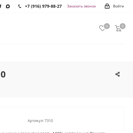
+7 (916) 979-88-27
Заказать звонок
Войти
0
0
0
10
Артикул:
7310