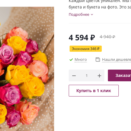
Каждый цветок уникален. Мы 
букета и букета на фото. Это 
индивидуальности каждого цв
Подробнее
и настроение букета!
4 594
₽
4 940
₽
Экономия
346
₽
Много
Нашли дешевл
Заказа
Купить в 1 клик