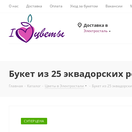
О нас
Доставка
Оплата
Уход за букетом
Вакансии
Доставка в
Электросталь
Букет из 25 эквадорских р
Главная
-
Каталог
-
Цветы в Электростали
-
Букет из 25 эквадорски
СУПЕРЦЕНА