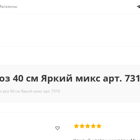
Магазины
оз 40 см Яркий микс арт. 73
х роз 40 см Яркий микс арт. 7310