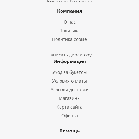
Букеты из Гортензий
Букеты из Ирисов
Компания
Букеты из Лилий
О нас
Букеты из Подсолнухов
Политика
Букеты из Эустом
Политика cookie
Букеты из Пион
Букеты из Гладиолусов
Написать директору
Информация
Букеты из Тюльпанов
Уход за букетом
Условия оплаты
Условия доставки
Магазины
Карта сайта
Оферта
Помощь