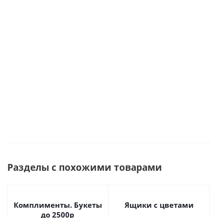
"Сказочный
прихватка,
олень" арт.
полотенце
Много
Под заказ
90863
арт. 67451
Много
Под заказ
Разделы с похожими товарами
Комплименты. Букеты
Ящики с цветами
до 2500р