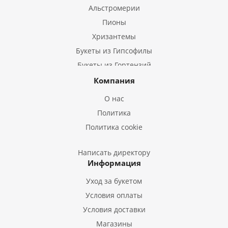
Альстромерии
Пионы
Хризантемы
Букеты из Гипсофилы
Букеты из Гортензий
Букеты из Ирисов
Компания
Букеты из Лилий
О нас
Букеты из Подсолнухов
Политика
Букеты из Эустом
Политика cookie
Букеты из Пион
Букеты из Гладиолусов
Написать директору
Информация
Букеты из Тюльпанов
Уход за букетом
Условия оплаты
Условия доставки
Магазины