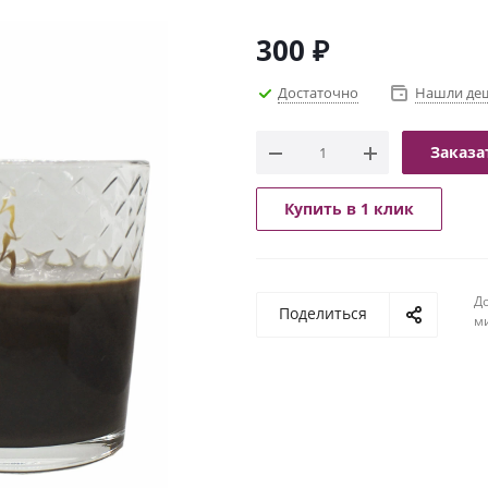
300
₽
Достаточно
Нашли де
Заказа
Купить в 1 клик
До
Поделиться
м