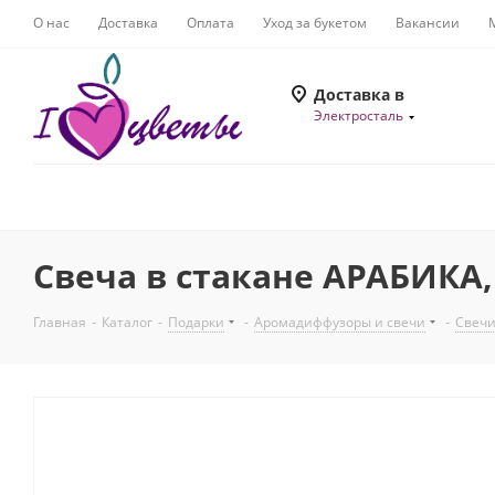
О нас
Доставка
Оплата
Уход за букетом
Вакансии
Доставка в
Электросталь
Свеча в стакане АРАБИКА,
Главная
-
Каталог
-
Подарки
-
Аромадиффузоры и свечи
-
Свеч