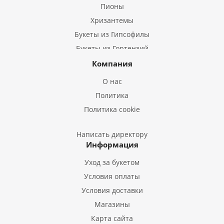
Пионы
Хризантемы
Букеты из Гипсофилы
Букеты из Гортензий
Букеты из Ирисов
Компания
Букеты из Лилий
О нас
Букеты из Подсолнухов
Политика
Букеты из Эустом
Политика cookie
Букеты из Пион
Букеты из Гладиолусов
Написать директору
Информация
Букеты из Тюльпанов
Уход за букетом
Условия оплаты
Условия доставки
Магазины
Карта сайта