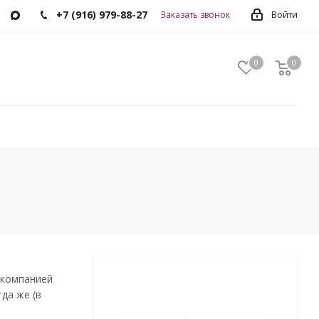
+7 (916) 979-88-27
Заказать звонок
Войти
0
0
0
с компанией
да же (в