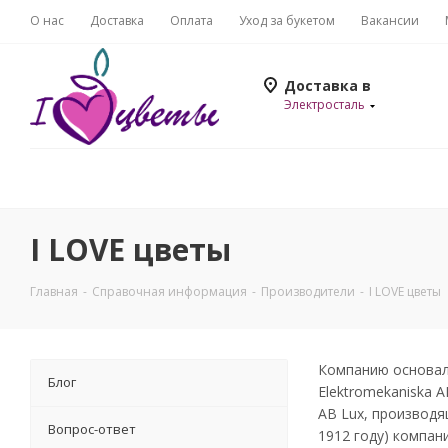
О нас
Доставка
Оплата
Уход за букетом
Вакансии
Доставка в
Электросталь
I LOVE цветы
Главная
-
Справочная информация
-
Производители
-
I LOVE цветы
Компанию основал 
Блог
Elektromekaniska 
AB Lux, производя
Вопрос-ответ
1912 году) компан