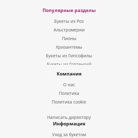
Популярные разделы
Букеты из Роз
Альстромерии
Пионы
Хризантемы
Букеты из Гипсофилы
Букеты из Гортензий
Букеты из Ирисов
Компания
Букеты из Лилий
О нас
Букеты из Подсолнухов
Политика
Букеты из Эустом
Политика cookie
Букеты из Пион
Букеты из Гладиолусов
Написать директору
Информация
Букеты из Тюльпанов
Уход за букетом