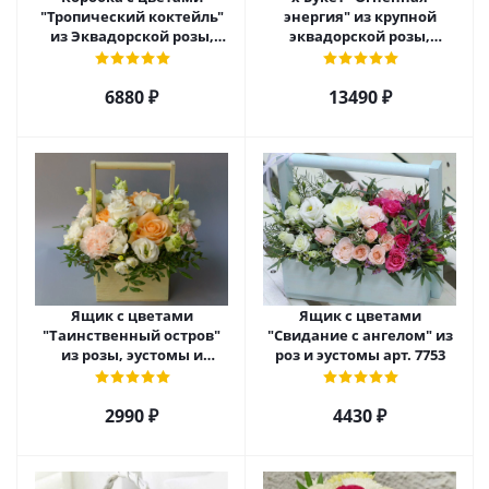
"Тропический коктейль"
энергия" из крупной
из Эквадорской розы,
эквадорской розы,
эустомы, альстромерии
гиперикума и гермини.
арт. 22456
арт. 7628
6880 ₽
13490 ₽
Ящик с цветами
Ящик с цветами
"Таинственный остров"
"Свидание с ангелом" из
из розы, эустомы и
роз и эустомы арт. 7753
диантуса арт. 7754
2990 ₽
4430 ₽