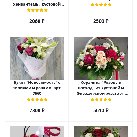
хризантемы, кустовой
розы и альстромерии арт.
6975
2060 ₽
2500 ₽
Букет "Невесомость" с
Корзинка "Розовый
лилиями и розами. арт.
восход" из кустовой и
7660
Эквадорской розы арт.
5520
2300 ₽
5610 ₽