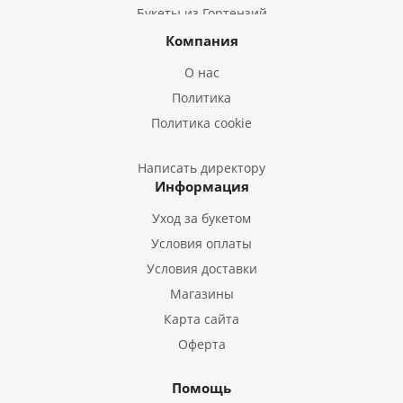
Букеты из Гортензий
Букеты из Ирисов
Компания
Букеты из Лилий
О нас
Букеты из Подсолнухов
Политика
Букеты из Эустом
Политика cookie
Букеты из Пион
Букеты из Гладиолусов
Написать директору
Информация
Букеты из Тюльпанов
Уход за букетом
Условия оплаты
Условия доставки
Магазины
Карта сайта
Оферта
Помощь