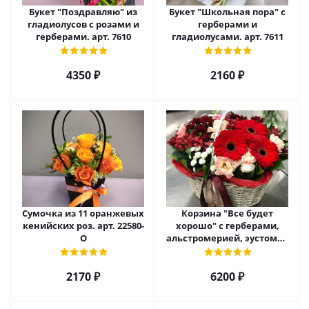
Букет "Поздравляю" из
Букет "Школьная пора" с
гладиолусов с розами и
герберами и
герберами. арт. 7610
гладиолусами. арт. 7611
4350 ₽
2160 ₽
Сумочка из 11 оранжевых
Корзина "Все будет
кенийских роз. арт. 22580-
хорошо" с герберами,
О
альстромерией, эустомой
и хризантемой арт. 22461
2170 ₽
6200 ₽