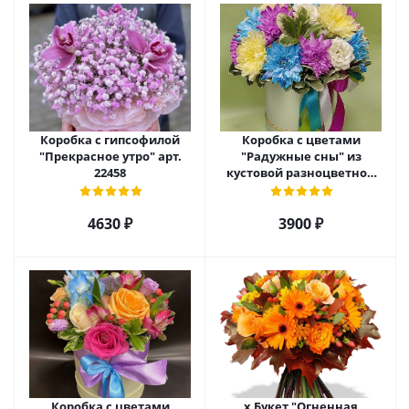
Коробка с гипсофилой
Коробка с цветами
"Прекрасное утро" арт.
"Радужные сны" из
22458
кустовой разноцветной
хризантемы арт. 22457
4630 ₽
3900 ₽
Коробка с цветами
х Букет "Огненная