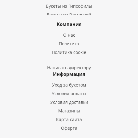
Букеты из Гипсофилы
Букеты из Гортензий
Букеты из Ирисов
Компания
Букеты из Лилий
О нас
Букеты из Подсолнухов
Политика
Букеты из Эустом
Политика cookie
Букеты из Пион
Букеты из Гладиолусов
Написать директору
Информация
Букеты из Тюльпанов
Уход за букетом
Условия оплаты
Условия доставки
Магазины
Карта сайта
Оферта