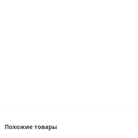
Статуэтка,
мёд с
арт. 46449
бомбочка
свечи,
малиной,
для ванны
шоколад
полотенце,
аромасвечо
Под заказ
69430
мыло,
мылом
вазочка с
ручной
сухоцветами
работы арт
Достаточно
арт. 59829
46440
Под заказ
Под зака
Похожие товары