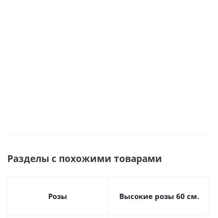
60 см
арт.
29178-Р
29178-Р
арт.
36400
Много
36401
Много
Много
Много
Много
Разделы с похожими товарами
Розы
Высокие розы 60 см.