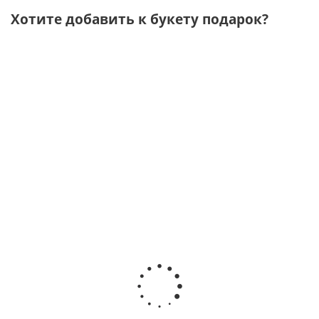
Хотите добавить к букету подарок?
Подарочный
Подарочный
х Набор для
Подарочн
набор
набор "Для
ванны, свеча,
набор
"Вечная
бабушки"
печенье с
"Романтик
любовь"
Иван-чай,
предсказаниями
с пончикам