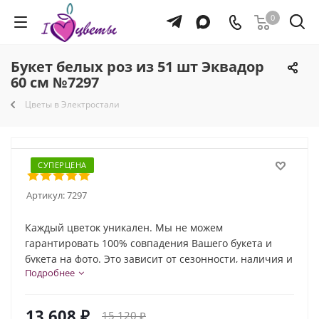
0
Букет белых роз из 51 шт Эквадор
60 см №7297
Цветы в Электростали
СУПЕРЦЕНА
Артикул:
7297
Каждый цветок уникален. Мы не можем
гарантировать 100% совпадения Вашего букета и
букета на фото. Это зависит от сезонности, наличия и
Подробнее
природной индивидуальности каждого цветка. Но мы
обязательно сохраним общую композицию и
настроение букета!
13 608
₽
15 120
₽